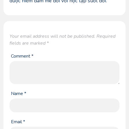
được niềm đam mê đối với học tập suốt đời.
Your email address will not be published.
Required
fields are marked
*
Comment
*
Name
*
Email
*