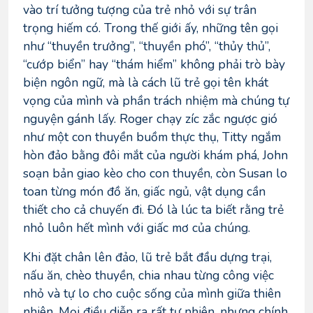
vào trí tưởng tượng của trẻ nhỏ với sự trân
trọng hiếm có. Trong thế giới ấy, những tên gọi
như “thuyền trưởng”, “thuyền phó”, “thủy thủ”,
“cướp biển” hay “thám hiểm” không phải trò bày
biện ngôn ngữ, mà là cách lũ trẻ gọi tên khát
vọng của mình và phần trách nhiệm mà chúng tự
nguyện gánh lấy. Roger chạy zíc zắc ngược gió
như một con thuyền buồm thực thụ, Titty ngắm
hòn đảo bằng đôi mắt của người khám phá, John
soạn bản giao kèo cho con thuyền, còn Susan lo
toan từng món đồ ăn, giấc ngủ, vật dụng cần
thiết cho cả chuyến đi. Đó là lúc ta biết rằng trẻ
nhỏ luôn hết mình với giấc mơ của chúng.
Khi đặt chân lên đảo, lũ trẻ bắt đầu dựng trại,
nấu ăn, chèo thuyền, chia nhau từng công việc
nhỏ và tự lo cho cuộc sống của mình giữa thiên
nhiên. Mọi điều diễn ra rất tự nhiên, nhưng chính