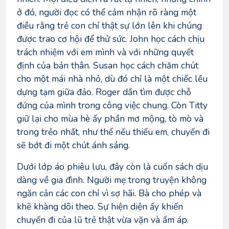
ở đó, người đọc có thể cảm nhận rõ ràng một
điều rằng trẻ con chỉ thật sự lớn lên khi chúng
được trao cơ hội để thử sức. John học cách chịu
trách nhiệm với em mình và với những quyết
định của bản thân. Susan học cách chăm chút
cho một mái nhà nhỏ, dù đó chỉ là một chiếc lều
dựng tạm giữa đảo. Roger dần tìm được chỗ
đứng của mình trong công việc chung. Còn Titty
giữ lại cho mùa hè ấy phần mơ mộng, tò mò và
trong trẻo nhất, như thể nếu thiếu em, chuyến đi
sẽ bớt đi một chút ánh sáng.
Dưới lớp áo phiêu lưu, đây còn là cuốn sách dịu
dàng về gia đình. Người mẹ trong truyện không
ngăn cản các con chỉ vì sợ hãi. Bà cho phép và
khẽ khàng dõi theo. Sự hiện diện ấy khiến
chuyến đi của lũ trẻ thật vừa vặn và ấm áp.