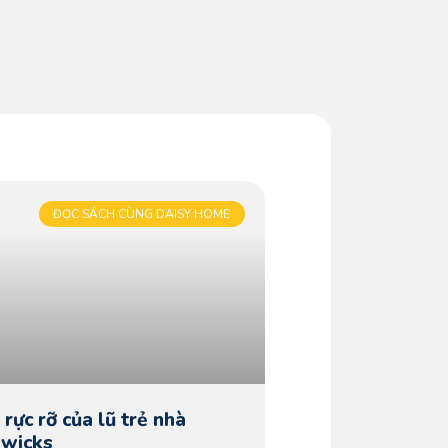
ĐỌC SÁCH CÙNG DAISY HOME
rực rỡ của lũ trẻ nhà
wicks