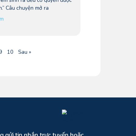
 em sinh ra đều có quyền được
h.” Câu chuyện mở ra
êm
9
10
Sau »
g gửi tin nhắn trực tuyến hoặc