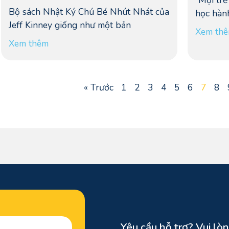
“Mọi trẻ
Bộ sách Nhật Ký Chú Bé Nhút Nhát của
học hàn
Jeff Kinney giống như một bản
Xem th
Xem thêm
« Trước
1
2
3
4
5
6
7
8
n
Yêu cầu hỗ trợ? Vui lòn