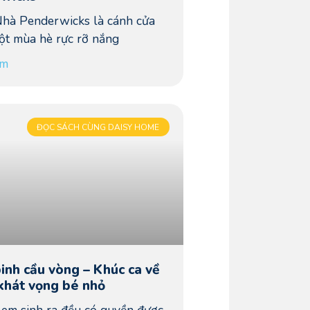
Nhà Penderwicks là cánh cửa
ột mùa hè rực rỡ nắng
êm
ĐỌC SÁCH CÙNG DAISY HOME
inh cầu vòng – Khúc ca về
khát vọng bé nhỏ