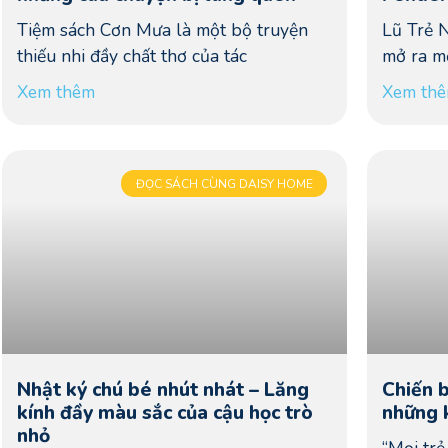
Tiệm sách Cơn Mưa là một bộ truyện
Lũ Trẻ 
thiếu nhi đầy chất thơ của tác
mở ra m
Xem thêm
Xem th
ĐỌC SÁCH CÙNG DAISY HOME
Nhật ký chú bé nhút nhát – Lăng
Chiến b
kính đầy màu sắc của cậu học trò
những 
nhỏ