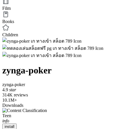
Film
Books
Children
zynga-poker
zynga-poker
4.9
star
314K reviews
10.1M+
Downloads
Teen
info
install