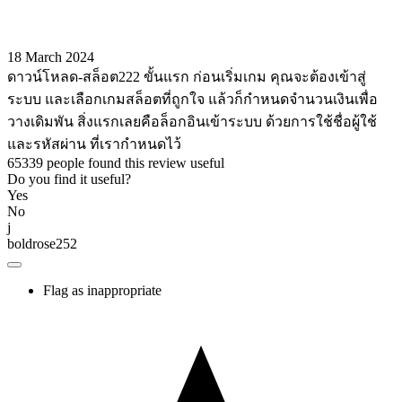
18 March 2024
ดาวน์โหลด-สล็อต222 ขั้นแรก ก่อนเริ่มเกม คุณจะต้องเข้าสู่
ระบบ และเลือกเกมสล็อตที่ถูกใจ แล้วก็กำหนดจำนวนเงินเพื่อ
วางเดิมพัน สิ่งแรกเลยคือล็อกอินเข้าระบบ ด้วยการใช้ชื่อผู้ใช้
และรหัสผ่าน ที่เรากำหนดไว้
65339 people found this review useful
Do you find it useful?
Yes
No
j
boldrose252
Flag as inappropriate