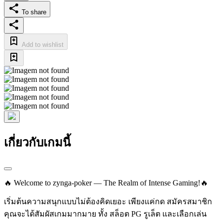
To share
Add to wishlist
เกี่ยวกับเกมนี้
🔥 Welcome to zynga-poker — The Realm of Intense Gaming!🔥
เริ่มต้นความสนุกแบบไม่ต้องคิดเยอะ เพียงแค่กด สมัครสมาชิก
คุณจะได้สัมผัสเกมมากมาย ทั้ง สล็อต PG รูเล็ต และเลือกเล่น