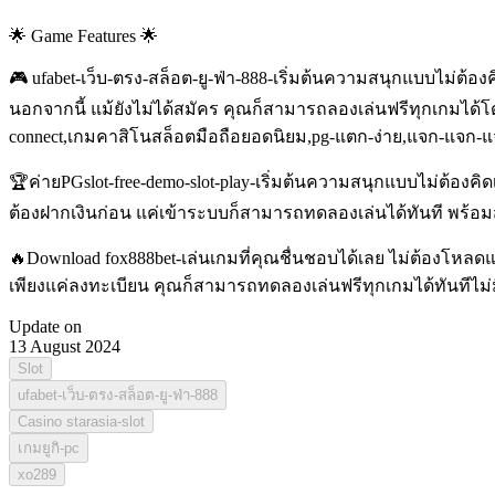
🌟 Game Features 🌟
🎮 ufabet-เว็บ-ตรง-สล็อต-ยู-ฟ่า-888-เริ่มต้นความสนุกแบบไม่ต้อ
นอกจากนี้ แม้ยังไม่ได้สมัคร คุณก็สามารถลองเล่นฟรีทุกเกมได้โ
connect,เกมคาสิโนสล็อตมือถือยอดนิยม,pg-แตก-ง่าย,แจก-แจก-แ
🏆ค่ายPGslot-free-demo-slot-play-เริ่มต้นความสนุกแบบไม่ต้องคิ
ต้องฝากเงินก่อน แค่เข้าระบบก็สามารถทดลองเล่นได้ทันที พร้อมสำ
🔥Download fox888bet-เล่นเกมที่คุณชื่นชอบได้เลย ไม่ต้องโหล
เพียงแค่ลงทะเบียน คุณก็สามารถทดลองเล่นฟรีทุกเกมได้ทันทีไม่มีข้
Update on
13 August 2024
Slot
ufabet-เว็บ-ตรง-สล็อต-ยู-ฟ่า-888
Casino starasia-slot
เกมยูกิ-pc
xo289