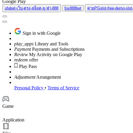
Google Play
ufabet-เว็บ-ตรง-สล็อต-ยู-ฟ่า-888
fox888bet
ค่ายPGslot-free-demo-slot
Sign in with Google
play_apps
Library and Tools
Payment
Payments and Subscriptions
Review
My Activity on Google Play
redeem
offer
Play Pass
Adjustment
Arrangement
Personal Policy
•
Terms of Service
Game
Application