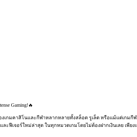
ntense Gaming!🔥
ของเกมคาสิโนและกีฬาหลากหลายทั้งสล็อต รูเล็ต หรือแม้แต่เกมกีฬ
น์และฟีเจอร์ใหม่ล่าสุด ในทุกหมวดเกมโดยไม่ต้องฝากเงินเลย เพีย