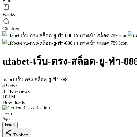
Film
Books
Children
ufabet-เว็บ-ตรง-สล็อต-ยู-ฟ่า-88
ufabet-เว็บ-ตรง-สล็อต-ยู-ฟ่า-888
4.9
star
314K reviews
10.1M+
Downloads
Teen
info
install
To share