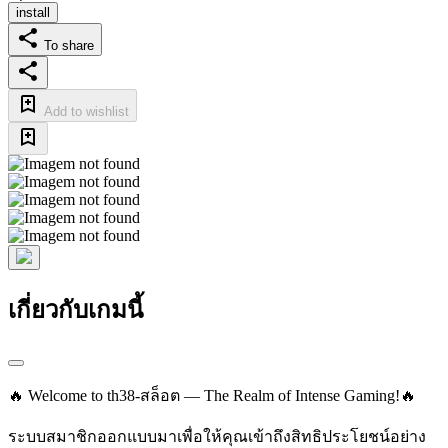
install
To share
Add to wishlist
เกี่ยวกับเกมนี้
🔥 Welcome to th38-สล็อต — The Realm of Intense Gaming!🔥
ระบบสมาชิกออกแบบมาเพื่อให้คุณเข้าถึงสิทธิประโยชน์อย่าง