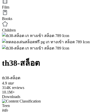
Film
Books
Children
th38-สล็อต
th38-สล็อต
4.9
star
314K reviews
10.1M+
Downloads
Teen
info