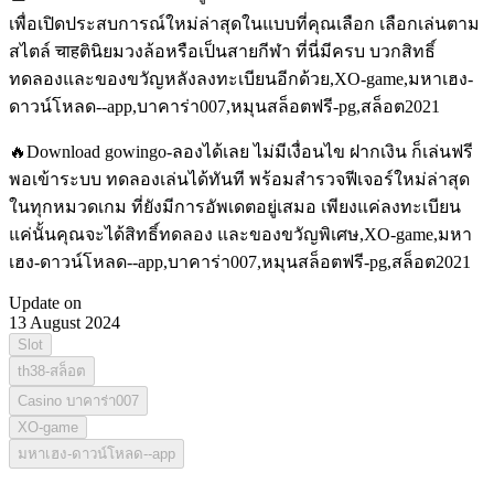
เพื่อเปิดประสบการณ์ใหม่ล่าสุดในแบบที่คุณเลือก เลือกเล่นตาม
สไตล์ चाहตินิยมวงล้อหรือเป็นสายกีฬา ที่นี่มีครบ บวกสิทธิ์
ทดลองและของขวัญหลังลงทะเบียนอีกด้วย,XO-game,มหาเฮง-
ดาวน์โหลด--app,บาคาร่า007,หมุนสล็อตฟรี-pg,สล็อต2021
🔥Download gowingo-ลองได้เลย ไม่มีเงื่อนไข ฝากเงิน ก็เล่นฟรี
พอเข้าระบบ ทดลองเล่นได้ทันที พร้อมสำรวจฟีเจอร์ใหม่ล่าสุด
ในทุกหมวดเกม ที่ยังมีการอัพเดตอยู่เสมอ เพียงแค่ลงทะเบียน
แค่นั้นคุณจะได้สิทธิ์ทดลอง และของขวัญพิเศษ,XO-game,มหา
เฮง-ดาวน์โหลด--app,บาคาร่า007,หมุนสล็อตฟรี-pg,สล็อต2021
Update on
13 August 2024
Slot
th38-สล็อต
Casino บาคาร่า007
XO-game
มหาเฮง-ดาวน์โหลด--app