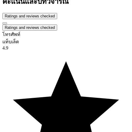
คะแนนและบทวิจารณ์
Ratings and reviews checked
Ratings and reviews checked
โทรศัพท์
แท็บเล็ต
4.9