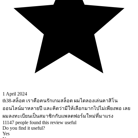
1 April 2024
th38-สล็อต เราคือคนรักเกมสล็อต ผมไดลองเล่นคาสิโน
ออนไลน์มาหลายปี และคิดว่ามีให้เลือกมากไปไม่เพียงพอ เลย
ผมลงทะเบียนเป็นสมาชิกกับแพลตฟอร์มใหม่ที่มาแรง
11147 people found this review useful
Do you find it useful?
Yes