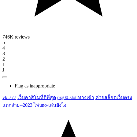
746K reviews
5
4
3
2
1
J
Flag as inappropriate
vk-777
เว็บคาสิโนที่ดีที่สุด
pxj00-slot-ทางเข้า
ค่ายสล็อตเว็บตรง
แตกง่าย--2023
ไพ่uno-เล่นยังไง