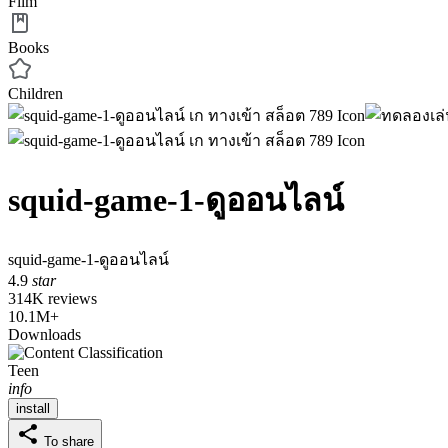
Film
Books
Children
squid-game-1-ดูออนไลน์
squid-game-1-ดูออนไลน์
4.9
star
314K reviews
10.1M+
Downloads
Teen
info
install
To share