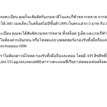
ค่ลงทะเบียน คุณก็จะสัมผัสกับเกมคาสิโนและกีฬาหลากหลาย จากสล็
น-ได้-300-วอลเล็ท,เว็บสล็อตไม่มีขั้นต่ำ,999-เว็บตรง,ฝาก-5-บาท-รับ-
งทะเบียน คุณจะได้สัมผัสเกมหลากหลาย ทั้งสล็อต รูเล็ต และเกมกีฬ
 ไม่ต้องฝากเงินก่อน หรือโหลดแอป แพลตฟอร์มรองรับทั้งมือถือแ
et-bonanza-1000
เราไม่ต้องดาวน์โหลด รองรับทั้งมือถือและคอม โดยมี API ลิขสิทธิ์
slot-555-pg-slot,emerald88,ตารางคะแนนซีเรียอา,ทดลองเล่นสล็อต-