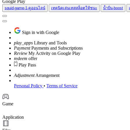
Google Play
squid-game-1-ดูออนไลน์
เทคนิคเล่นเทสสล็อตให้ชนะ
น้ำปั่น-boost
Sign in with Google
play_apps
Library and Tools
Payment
Payments and Subscriptions
Review
My Activity on Google Play
redeem
offer
Play Pass
Adjustment
Arrangement
Personal Policy
•
Terms of Service
Game
Application