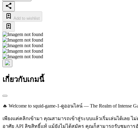
Add to wishlist
เกี่ยวกับเกมนี้
🔥 Welcome to squid-game-1-ดูออนไลน์ — The Realm of Intense G
เพียงแค่คลิกเข้ามา คุณสามารถเข้าสู่ระบบแล้วเริ่มเล่นได้เลย ไม
อาศัย API ลิขสิทธิ์แท้ แม้ยังไม่ได้สมัคร คุณก็สามารถรับชมก