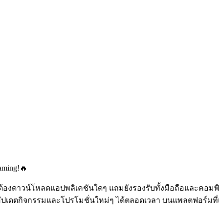
aming!🔥
่ต้องดาวน์โหลดแอปพลิเคชันใดๆ แถมยังรองรับทั้งมือถือและคอมพิวเต
ารอัปเดตกิจกรรมและโปรโมชั่นใหม่ๆ ได้ตลอดเวลา บนแพลตฟอร์มที่