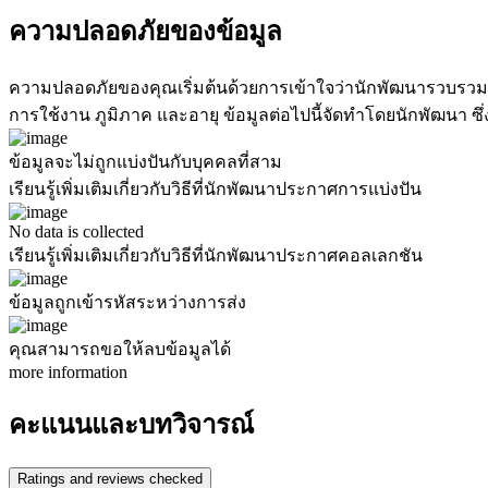
ความปลอดภัยของข้อมูล
ความปลอดภัยของคุณเริ่มต้นด้วยการเข้าใจว่านักพัฒนารวบรวม
การใช้งาน ภูมิภาค และอายุ
ข้อมูลต่อไปนี้จัดทำโดยนักพัฒนา ซึ
ข้อมูลจะไม่ถูกแบ่งปันกับบุคคลที่สาม
เรียนรู้เพิ่มเติมเกี่ยวกับวิธีที่นักพัฒนาประกาศการแบ่งปัน
No data is collected
เรียนรู้เพิ่มเติมเกี่ยวกับวิธีที่นักพัฒนาประกาศคอลเลกชัน
ข้อมูลถูกเข้ารหัสระหว่างการส่ง
คุณสามารถขอให้ลบข้อมูลได้
more information
คะแนนและบทวิจารณ์
Ratings and reviews checked