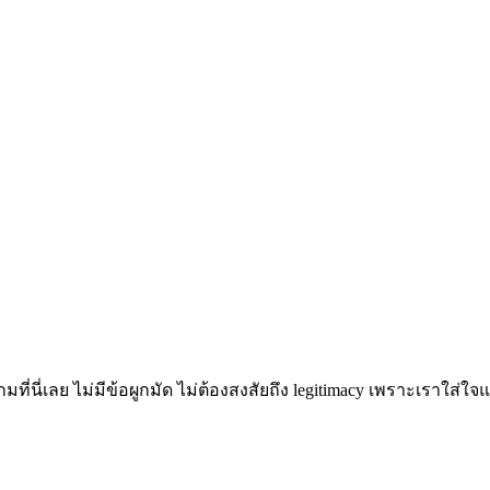
ี่เลย ไม่มีข้อผูกมัด ไม่ต้องสงสัยถึง legitimacy เพราะเราใส่ใจแล