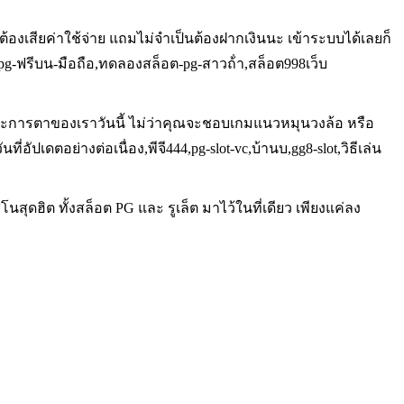
ต้องเสียค่าใช้จ่าย แถมไม่จำเป็นต้องฝากเงินนะ เข้าระบบได้เลยก็
pg-ฟรีบน-มือถือ,ทดลองสล็อต-pg-สาวถ้ํา,สล็อต998เว็บ
นตระการตาของเราวันนี้ ไม่ว่าคุณจะชอบเกมแนวหมุนวงล้อ หรือ
ัปเดตอย่างต่อเนื่อง,พีจี444,pg-slot-vc,บ้านบ,gg8-slot,วิธีเล่น
ฮิต ทั้งสล็อต PG และ รูเล็ต มาไว้ในที่เดียว เพียงแค่ลง