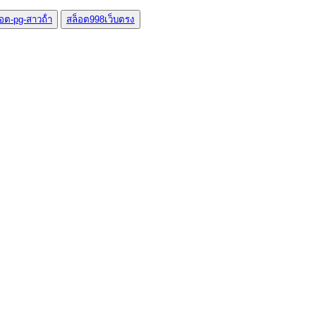
ต-pg-สาวถ้ํา
สล็อต998เว็บตรง