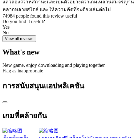
แล้วลองวิวาห์สถานะและเป็นตัวอย่างดีว่าเกมเหล่านี้สมจริญานี้
หลากหลายสไตล์ และให้ความคิดที่จะต้องเล่นต่อไป
74984 people found this review useful
Do you find it useful?
Yes
No
View all reviews
What's new
New game, enjoy downloading and playing together.
Flag as inappropriate
การสนับสนุนแอปพลิเคชัน
เกมที่คล้ายกัน