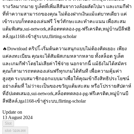
รางวัลมากมาย รูเล็ตที่เพิ่มสีสันจากวงล้อผลัดไปมา และเกมกีฬา
ที่ท้าความสามารถของคุณ ไม่ต้องฝากเงินแม้แต่บาทเดียว แค่
เข้าระบบก็ทดลองเล่นฟรี โชว์ทักษะและทำคะแนน เพื่อสะสม
แต้มพิเศษ,sui-network,สล็อตทดลอง-pg-ฟรีเครดิต,หมู่บ้านบีลีฟฮิ
ลล์,tga1168-เข้าสู่ระบบ,flirting-scholar
🔥Download คริปโ้-เริ่มต้นความสนุกแบบไม่ต้องคิดเยอะ เพียง
แค่ลงทะเบียน คุณจะได้สัมผัสเกมหลากหลาย ทั้งสล็อต รูเล็ต
และเกมกีฬาโดยไม่เสียค่าใช้จ่าย นอกจากนี้ แม้ยังไม่ได้สมัคร
คุณก็สามารถทดลองเล่นฟรีทุกเกมได้ทันที เพื่อความคุ้มค่า
สูงสุด ระบบสมาชิกออกแบบมาเพื่อให้คุณเข้าถึงสิทธิประโยชน์
อย่างเต็มที่ ไม่ว่าจะเป็นของขวัญแต้มสะสม หรือโปรรายสัปดาห์
ที่อัปเดตเสมอ,sui-network,สล็อตทดลอง-pg-ฟรีเครดิต,หมู่บ้านบี
ลีฟฮิลล์,tga1168-เข้าสู่ระบบ,flirting-scholar
Update on
13 August 2024
Slot
slot-วอลเลท