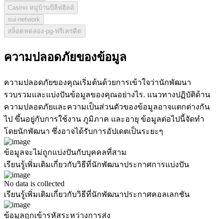
Casino หมู่บ้านบีลีฟฮิลล์
sui-network
สล็อตทดลอง-pg-ฟรีเครดิต
ความปลอดภัยของข้อมูล
ความปลอดภัยของคุณเริ่มต้นด้วยการเข้าใจว่านักพัฒนา
รวบรวมและแบ่งปันข้อมูลของคุณอย่างไร.
แนวทางปฏิบัติด้าน
ความปลอดภัยและความเป็นส่วนตัวของข้อมูลอาจแตกต่างกัน
ไป ขึ้นอยู่กับการใช้งาน ภูมิภาค และอายุ
ข้อมูลต่อไปนี้จัดทำ
โดยนักพัฒนา ซึ่งอาจได้รับการอัปเดตเป็นระยะๆ
ข้อมูลจะไม่ถูกแบ่งปันกับบุคคลที่สาม
เรียนรู้เพิ่มเติมเกี่ยวกับวิธีที่นักพัฒนาประกาศการแบ่งปัน
No data is collected
เรียนรู้เพิ่มเติมเกี่ยวกับวิธีที่นักพัฒนาประกาศคอลเลกชัน
ข้อมูลถูกเข้ารหัสระหว่างการส่ง