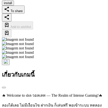
install
To share
Add to wishlist
เกี่ยวกับเกมนี้
🔥 Welcome to slot-วอลเลท — The Realm of Intense Gaming!🔥
ลองได้เลย ไม่มีเงื่อนไข ฝากเงิน ก็เล่นฟรี พอเข้าระบบ ทดลอง