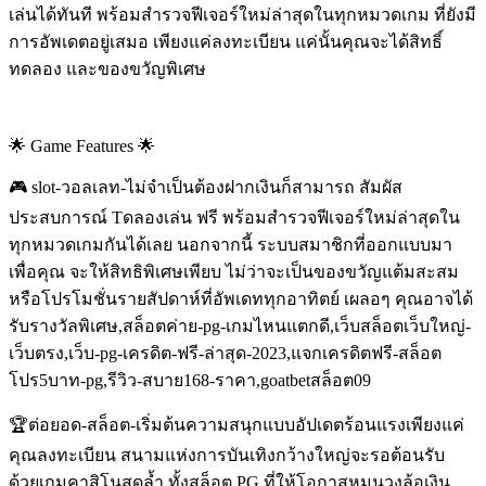
เล่นได้ทันที พร้อมสำรวจฟีเจอร์ใหม่ล่าสุดในทุกหมวดเกม ที่ยังมี
การอัพเดตอยู่เสมอ เพียงแค่ลงทะเบียน แค่นั้นคุณจะได้สิทธิ์
ทดลอง และของขวัญพิเศษ
🌟 Game Features 🌟
🎮 slot-วอลเลท-ไม่จำเป็นต้องฝากเงินก็สามารถ สัมผัส
ประสบการณ์ Tดลองเล่น ฟรี พร้อมสำรวจฟีเจอร์ใหม่ล่าสุดใน
ทุกหมวดเกมกันได้เลย นอกจากนี้ ระบบสมาชิกที่ออกแบบมา
เพื่อคุณ จะให้สิทธิพิเศษเพียบ ไม่ว่าจะเป็นของขวัญแต้มสะสม
หรือโปรโมชั่นรายสัปดาห์ที่อัพเดททุกอาทิตย์ เผลอๆ คุณอาจได้
รับรางวัลพิเศษ,สล็อตค่าย-pg-เกมไหนแตกดี,เว็บสล็อตเว็บใหญ่-
เว็บตรง,เว็บ-pg-เครดิต-ฟรี-ล่าสุด-2023,แจกเครดิตฟรี-สล็อต
โปร5บาท-pg,รีวิว-สบาย168-ราคา,goatbetสล็อต09
🏆ต่อยอด-สล็อต-เริ่มต้นความสนุกแบบอัปเดตร้อนแรงเพียงแค่
คุณลงทะเบียน สนามแห่งการบันเทิงกว้างใหญ่จะรอต้อนรับ
ด้วยเกมคาสิโนสุดล้ำ ทั้งสล็อต PG ที่ให้โอกาสหมุนวงล้อเงิน