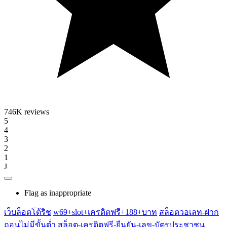
746K reviews
5
4
3
2
1
J
Flag as inappropriate
เว็บล็อตโต้ริช
w69+slot+เครดิตฟรี+188+บาท
สล็อตวอเลท-ฝาก
ถอนไม่มีขั้นต่ำ
สล็อต-เครดิตฟรี-ยืนยัน-เลข-บัตรประชาชน