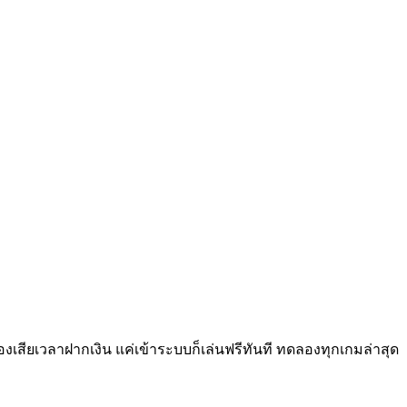
องเสียเวลาฝากเงิน แค่เข้าระบบก็เล่นฟรีทันที ทดลองทุกเกมล่าสุด