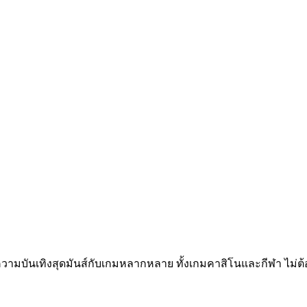
งความบันเทิงสุดมันส์กับเกมหลากหลาย ทั้งเกมคาสิโนและกีฬา ไม่ต้