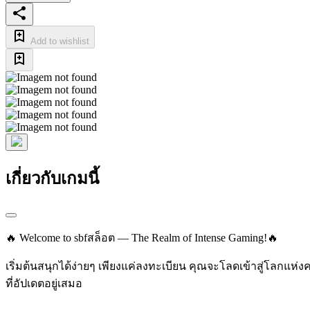
Add to wishlist
เกี่ยวกับเกมนี้
🔥 Welcome to sbfสล็อต — The Realm of Intense Gaming!🔥
เริ่มต้นสนุกได้ง่ายๆ เพียงแค่ลงทะเบียน คุณจะโลดเข้าสู่โลกแห่
ที่อัปเดตอยู่เสมอ