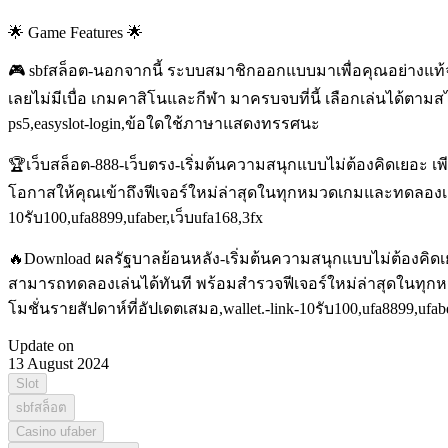
🌟 Game Features 🌟
🎮 sbfสล็อต-นอกจากนี้ ระบบสมาชิกออกแบบมาเพื่อคุณอย่างแท้จ
เลยไม่มีเบื่อ เกมคาสิโนและกีฬา มาครบจบที่นี้ เลือกเล่นได้ต
ps5,easyslot-login,ข้อใดใช้ภาษาแสดงทรรศนะ
🏆เว็บสล็อต-888-เว็บตรง-เริ่มต้นความสนุกแบบไม่ต้องคิดเยอะ เพ
โอกาสให้คุณเข้าถึงฟีเจอร์ใหม่ล่าสุดในทุกหมวดเกมและทดลองเล่น
10รับ100,ufa8899,ufaber,เว็บufa168,3fx
🔥Download ผลรัฐบาลย้อนหลัง-เริ่มต้นความสนุกแบบไม่ต้องคิดเยอ
สามารถทดลองเล่นได้ทันที พร้อมสำรวจฟีเจอร์ใหม่ล่าสุดในทุกห
โมชั่นรายสัปดาห์ที่อัปเดตเสมอ,wallet.-link-10รับ100,ufa8899,ufabe
Update on
13 August 2024
Slot
sbfสล็อต
Casino ufaber