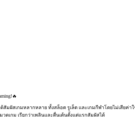
aming!🔥
้สัมผัสเกมหลากหลาย ทั้งสล็อต รูเล็ต และเกมกีฬาโดยไม่เสียค่าใช้
ดเกม เรียกว่าเพลินและตื่นเต้นตั้งแต่แรกสัมผัสได้