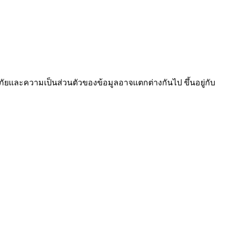
ยและความเป็นส่วนตัวของข้อมูลอาจแตกต่างกันไป ขึ้นอยู่กับ