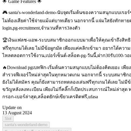
🌟 Game Features 🌟
🎮 santa's-wonderland-demo-นับจุดเริ่มต้นของความสนุกแบบเรอร
ไม่ต้องเสียค่าใช้จ่ายแม้แต่บาทเดียว นอกจากนี้ แจ่มใสยังทักทาย
login,pg-recruitment,จํานวนที่หาร3ลงตัว
🏆เงินแฟลช-แอพ-ระบบสมาชิกออกแบบมาเพื่อให้คุณเข้าถึงสิทธิป
ฟรีทุกเกมได้เลย ไม่มีข้อผูกมัด เพียงแค่คลิกเข้ามา อยากได้ควา
ไหลตลอดการใช้งาน,เปอร์เซ็นต์-สล็อต-pg-วันนี้,ฝาก30รับ100-วอเล
🔥Download pgเบทฟิก-เริ่มต้นความสนุกแบบไม่ต้องคิดเยอะ เพียง
สำรวจฟีเจอร์ใหม่ล่าสุดในทุกหมวดเกม นอกจากนี้ ระบบสมาชิกออก
ยังไม่ได้สมัคร คุณก็ยังสามารถทดลองเล่นฟรีทุกเกมได้เลย ไม่มีข
ขวัญหลังลงทะเบียน เพียงไม่กี่คลิ๊กก็เปิดประสบการณ์ใหม่ล่าสุด พร
กรอก-เบอร์ล่าสุด,สล็อตยักษ์เขียวเครดิตฟรี,ufasa
Update on
13 August 2024
Slot
santa's-wonderland-demo