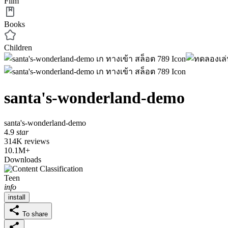
Film
Books
Children
santa's-wonderland-demo
santa's-wonderland-demo
4.9
star
314K reviews
10.1M+
Downloads
Teen
info
install
To share