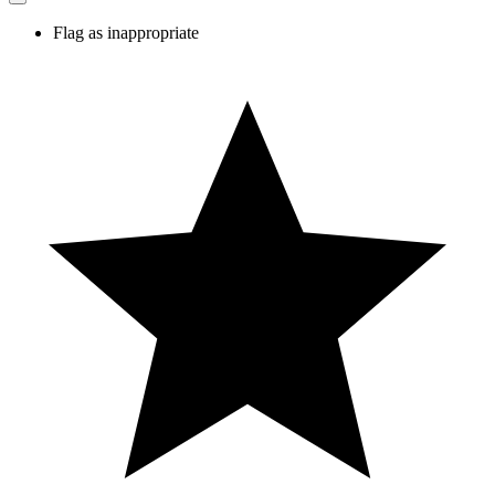
Flag as inappropriate