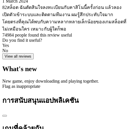
1 March 2024
82สล็อต ฉันตัดสินใจลงทะเบียนกับคาสิโนนี้ครั้งก่อน แล้วลอง
เปิดตัวเข้าระบบและติดตามทีมงาน ผมรู้สึกประทับใจมาก
โดยตรงที่คุณได้พบกับความหลากหลายเล็กน้อยของเกมสล็อตที่
ไม่เหมือนใคร เหมาะกับผู้ใดก็พอ
74984 people found this review useful
Do you find it useful?
Yes
No
View all reviews
What's new
New game, enjoy downloading and playing together.
Flag as inappropriate
การสนับสนุนแอปพลิเคชัน
เกมที่คล้ายกัน