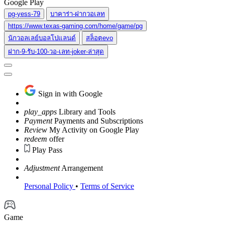
Google Play
pg-yess-79
บาคาร่า-ฝากวอเลท
https://www.texas-gaming.com/home/game/pg
นักวอลเลย์บอลโปแลนด์
สล็อตevo
ฝาก-9-รับ-100-วอ-เลท-joker-ล่าสุด
Sign in with Google
play_apps
Library and Tools
Payment
Payments and Subscriptions
Review
My Activity on Google Play
redeem
offer
Play Pass
Adjustment
Arrangement
Personal Policy
•
Terms of Service
Game