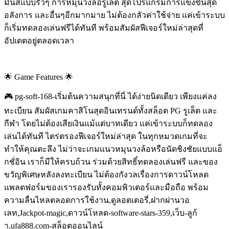
มันส์แบบรัวๆ การหมุนวงล้อรูเล็ต สุดโปรแกรมการแข่งขันสุด
อลังการ และอื่นๆอีกมากมาย ไม่ต้องกลัวค่าใช้จ่าย แค่เข้าระบบ
ก็เริ่มทดลองเล่นฟรีได้ทันที พร้อมสัมผัสฟีเจอร์ใหม่ล่าสุดที่
อัปเดตอยู่ตลอดเวลา
🌟 Game Features 🌟
🎮 pg-soft-168-เริ่มต้นความสนุกที่นี่ ได้ง่ายนิดเดียว เพียงแค่ลง
ทะเบียน สัมผัสเกมคาสิโนสุดอินเทรนด์ทั้งสล็อต PG รูเล็ต และ
กีฬา โดยไม่ต้องเสียเงินแม้แต่บาทเดียว แค่เข้าระบบก็ทดลอง
เล่นได้ทันที ไตร่ตรองฟีเจอร์ใหม่ล่าสุด ในทุกหมวดเกมที่จะ
ทำให้คุณตะลึง ไม่ว่าจะเกมแนวหมุนวงล้อหรือนัดชิงชัยแบบแอ็
กชั่อิน เราก็มีให้ครบถ้วน ร่วมด้วยสิทธิ์ทดลองเล่นฟรี และของ
ขวัญพิเศษหลังลงทะเบียน ไม่ต้องกังวลเรื่องการดาวน์โหลด
แพลตฟอร์มของเรารองรับทั้งคอมพิวเตอร์และมือถือ พร้อม
ความลื่นไหลตลอดการใช้งาน,ดูลอตเตอรี่,ฝากผ่านวอ
เลท,Jackpot-magic,ดาวน์โหลด-software-stars-359,เว็บ-ลูก้
า,ufa888.com-สล็อตออนไลน์