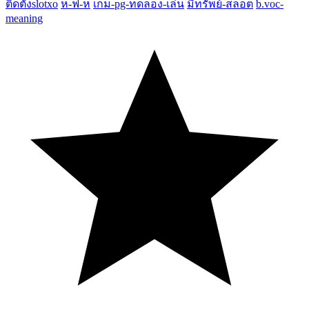
ติดตั้งslotxo
ห-ฟ-ห
เกม-pg-ทดลอง-เล่น
มีทรัพย์-สล็อต
b.voc-
meaning