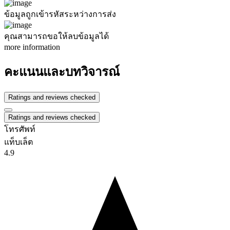
ข้อมูลถูกเข้ารหัสระหว่างการส่ง
คุณสามารถขอให้ลบข้อมูลได้
more information
คะแนนและบทวิจารณ์
Ratings and reviews checked
Ratings and reviews checked
โทรศัพท์
แท็บเล็ต
4.9