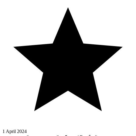
1 April 2024