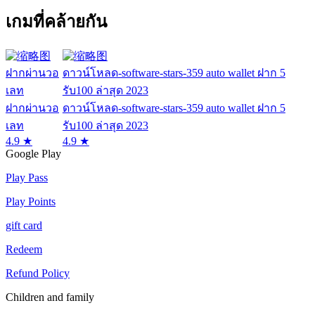
เกมที่คล้ายกัน
ฝากผ่านวอ
ดาวน์โหลด-software-stars-359 auto wallet ฝาก 5
เลท
รับ100 ล่าสุด 2023
ฝากผ่านวอ
ดาวน์โหลด-software-stars-359 auto wallet ฝาก 5
เลท
รับ100 ล่าสุด 2023
4.9 ★
4.9 ★
Google Play
Play Pass
Play Points
gift card
Redeem
Refund Policy
Children and family