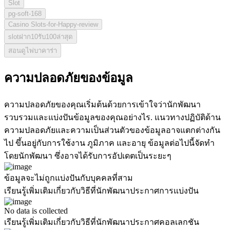
Slot
pg-soft-168
Casino Slots-for-Happy-review
slotฝาก10รับ100ล่าสุด
สอนดูไพ่บาคาร่า
ความปลอดภัยของข้อมูล
ความปลอดภัยของคุณเริ่มต้นด้วยการเข้าใจว่านักพัฒนา
รวบรวมและแบ่งปันข้อมูลของคุณอย่างไร.
แนวทางปฏิบัติด้าน
ความปลอดภัยและความเป็นส่วนตัวของข้อมูลอาจแตกต่างกัน
ไป ขึ้นอยู่กับการใช้งาน ภูมิภาค และอายุ
ข้อมูลต่อไปนี้จัดทำ
โดยนักพัฒนา ซึ่งอาจได้รับการอัปเดตเป็นระยะๆ
ข้อมูลจะไม่ถูกแบ่งปันกับบุคคลที่สาม
เรียนรู้เพิ่มเติมเกี่ยวกับวิธีที่นักพัฒนาประกาศการแบ่งปัน
No data is collected
เรียนรู้เพิ่มเติมเกี่ยวกับวิธีที่นักพัฒนาประกาศคอลเลกชัน