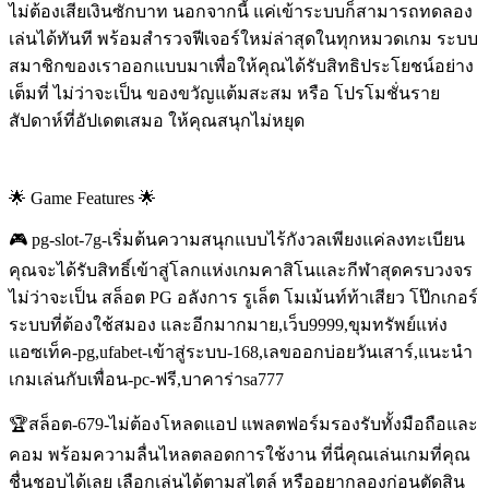
ไม่ต้องเสียเงินซักบาท นอกจากนี้ แค่เข้าระบบก็สามารถทดลอง
เล่นได้ทันที พร้อมสำรวจฟีเจอร์ใหม่ล่าสุดในทุกหมวดเกม ระบบ
สมาชิกของเราออกแบบมาเพื่อให้คุณได้รับสิทธิประโยชน์อย่าง
เต็มที่ ไม่ว่าจะเป็น ของขวัญแต้มสะสม หรือ โปรโมชั่นราย
สัปดาห์ที่อัปเดตเสมอ ให้คุณสนุกไม่หยุด
🌟 Game Features 🌟
🎮 pg-slot-7g-เริ่มต้นความสนุกแบบไร้กังวลเพียงแค่ลงทะเบียน
คุณจะได้รับสิทธิ์เข้าสู่โลกแห่งเกมคาสิโนและกีฬาสุดครบวงจร
ไม่ว่าจะเป็น สล็อต PG อลังการ รูเล็ต โมเม้นท์ท้าเสียว โป๊กเกอร์
ระบบที่ต้องใช้สมอง และอีกมากมาย,เว็บ9999,ขุมทรัพย์แห่ง
แอซเท็ค-pg,ufabet-เข้าสู่ระบบ-168,เลขออกบ่อยวันเสาร์,แนะนํา
เกมเล่นกับเพื่อน-pc-ฟรี,บาคาร่าsa777
🏆สล็อต-679-ไม่ต้องโหลดแอป แพลตฟอร์มรองรับทั้งมือถือและ
คอม พร้อมความลื่นไหลตลอดการใช้งาน ที่นี่คุณเล่นเกมที่คุณ
ชื่นชอบได้เลย เลือกเล่นได้ตามสไตล์ หรืออยากลองก่อนตัดสิน