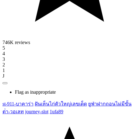
746K reviews
5
4
3
2
1
J
Flag as inappropriate
st-911-บาคาร่า
ฝันเห็นไก่ตัวใหญ่เลขเด็ด
ยูฟ่าฝากถอนไม่มีขั้น
ต่ํา-วอเลท
journey-slot
1ufa89