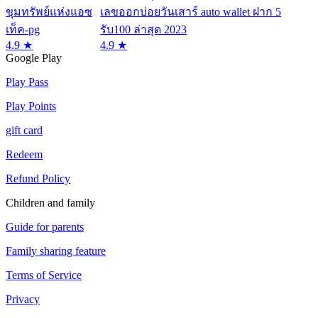
ขุมทรัพย์แห่งแอซ
เลขออกบ่อยวันเสาร์ auto wallet ฝาก 5
เท็ค-pg
รับ100 ล่าสุด 2023
4.9 ★
4.9 ★
Google Play
Play Pass
Play Points
gift card
Redeem
Refund Policy
Children and family
Guide for parents
Family sharing feature
Terms of Service
Privacy