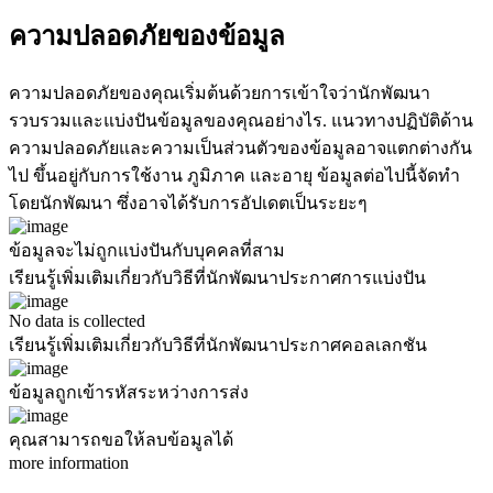
ความปลอดภัยของข้อมูล
ความปลอดภัยของคุณเริ่มต้นด้วยการเข้าใจว่านักพัฒนา
รวบรวมและแบ่งปันข้อมูลของคุณอย่างไร.
แนวทางปฏิบัติด้าน
ความปลอดภัยและความเป็นส่วนตัวของข้อมูลอาจแตกต่างกัน
ไป ขึ้นอยู่กับการใช้งาน ภูมิภาค และอายุ
ข้อมูลต่อไปนี้จัดทำ
โดยนักพัฒนา ซึ่งอาจได้รับการอัปเดตเป็นระยะๆ
ข้อมูลจะไม่ถูกแบ่งปันกับบุคคลที่สาม
เรียนรู้เพิ่มเติมเกี่ยวกับวิธีที่นักพัฒนาประกาศการแบ่งปัน
No data is collected
เรียนรู้เพิ่มเติมเกี่ยวกับวิธีที่นักพัฒนาประกาศคอลเลกชัน
ข้อมูลถูกเข้ารหัสระหว่างการส่ง
คุณสามารถขอให้ลบข้อมูลได้
more information