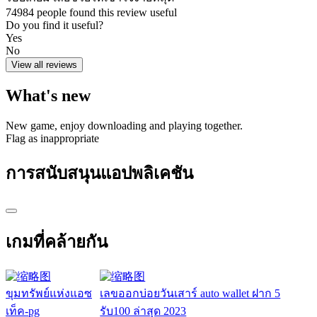
74984 people found this review useful
Do you find it useful?
Yes
No
View all reviews
What's new
New game, enjoy downloading and playing together.
Flag as inappropriate
การสนับสนุนแอปพลิเคชัน
เกมที่คล้ายกัน
ขุมทรัพย์แห่งแอซ
เลขออกบ่อยวันเสาร์ auto wallet ฝาก 5
เท็ค-pg
รับ100 ล่าสุด 2023