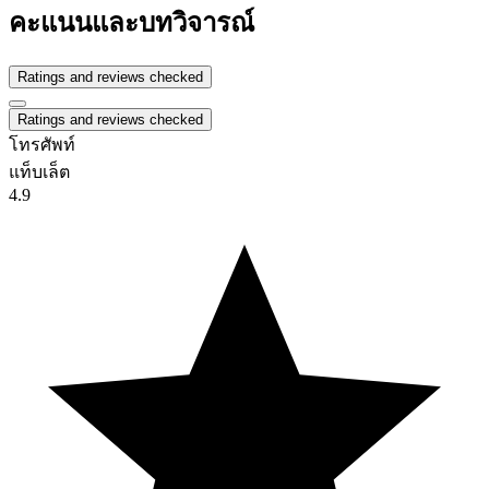
คะแนนและบทวิจารณ์
Ratings and reviews checked
Ratings and reviews checked
โทรศัพท์
แท็บเล็ต
4.9