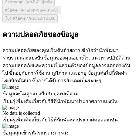
Casino ชุด-ไตร-กีฬา-ผู้หญิง
สล็อต-ฝาก-วอเลท-ซอง-แดง-ปัง
โปร-สล็อต-ฝาก-10-12-รับ-100
ความปลอดภัยของข้อมูล
ความปลอดภัยของคุณเริ่มต้นด้วยการเข้าใจว่านักพัฒนา
รวบรวมและแบ่งปันข้อมูลของคุณอย่างไร.
แนวทางปฏิบัติด้าน
ความปลอดภัยและความเป็นส่วนตัวของข้อมูลอาจแตกต่างกัน
ไป ขึ้นอยู่กับการใช้งาน ภูมิภาค และอายุ
ข้อมูลต่อไปนี้จัดทำ
โดยนักพัฒนา ซึ่งอาจได้รับการอัปเดตเป็นระยะๆ
ข้อมูลจะไม่ถูกแบ่งปันกับบุคคลที่สาม
เรียนรู้เพิ่มเติมเกี่ยวกับวิธีที่นักพัฒนาประกาศการแบ่งปัน
No data is collected
เรียนรู้เพิ่มเติมเกี่ยวกับวิธีที่นักพัฒนาประกาศคอลเลกชัน
ข้อมูลถูกเข้ารหัสระหว่างการส่ง