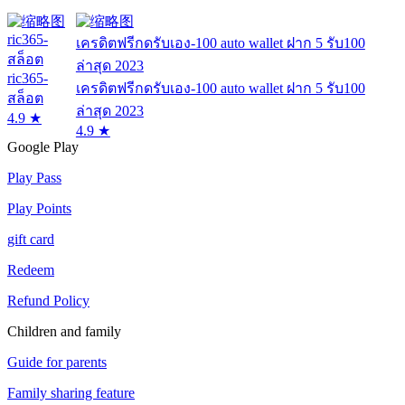
ric365-
เครดิตฟรีกดรับเอง-100 auto wallet ฝาก 5 รับ100
สล็อต
ล่าสุด 2023
ric365-
เครดิตฟรีกดรับเอง-100 auto wallet ฝาก 5 รับ100
สล็อต
ล่าสุด 2023
4.9 ★
4.9 ★
Google Play
Play Pass
Play Points
gift card
Redeem
Refund Policy
Children and family
Guide for parents
Family sharing feature