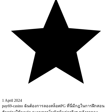
1 April 2024
pay69-casino ฉันต้องการลองสล็อตPG ที่นี่มีกฎในการฝึกสอน