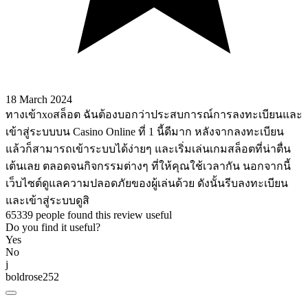
18 March 2024
ทางเข้าxoสล็อต ฉันต้องบอกว่าประสบการณ์การลงทะเบียนและ
เข้าสู่ระบบบน Casino Online ที่ 1 นี้ดีมาก หลังจากลงทะเบียน
แล้วก็สามารถเข้าระบบได้ง่ายๆ และเริ่มเล่นเกมสล็อตที่น่าตื่น
เต้นเลย ตลอดจนกิจกรรมต่างๆ ที่ให้คุณใช้เวลากัน นอกจากนี้
เว็บไซต์ดูแลความปลอดภัยของผู้เล่นด้วย ดังนั้นรีบลงทะเบียน
และเข้าสู่ระบบดูสิ
65339 people found this review useful
Do you find it useful?
Yes
No
j
boldrose252