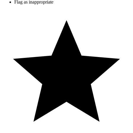
Flag as inappropriate