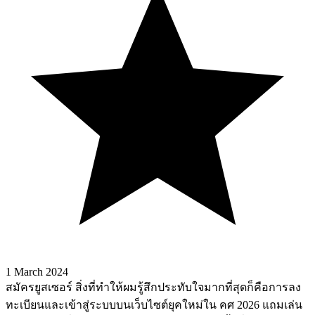
1 March 2024
สมัครยูสเซอร์ สิ่งที่ทำให้ผมรู้สึกประทับใจมากที่สุดก็คือการลง
ทะเบียนและเข้าสู่ระบบบนเว็บไซต์ยุคใหม่ใน คศ 2026 แถมเล่น