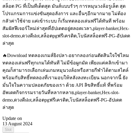
สล็อต PG ที่เป็นทีเด็ดสุด มันส์แบบรัวๆ การหมุนวงล้อรูเล็ต สุด
โปรแกรมการแข่งขันสุดอลังการ และอื่นๆอีกมากมาย ไม่ต้อง
กลัวค่าใช้จ่าย แค่เข้าระบบ ก็เริ่มทดลองเล่นฟรีได้ทันที พร้อม
สัมผัสฟีเจอร์ใหม่ล่าสุดที่อัปเดตอยู่ตลอดเวลา,player-banker,Hex-
slot-demo,ดวงดีslot,สล็อตpgฟรีเครดิต,โบนัสสล็อตฟรี-PG-อัปเดต
ล่าสุด
🔥Download ทดลองเกมส์ยิงปลา-อยากลองก่อนตัดสินใจใช่ไหม
ทดลองเล่นฟรีทุกเกมได้ทันที ไม่มีข้อผูกมัด เพียงแค่คลิกเข้ามา
คุณก็สามารถเลือกเล่นเกมหมุนวงล้อหรือสายกีฬาได้ตามสไตล์
พร้อมกับสิทธิ์ทดลองที่เรามอบให้หลังลงทะเบียน นอกจากนี้ ยัง
มั่นใจในความปลอดภัยของเรา ด้วย API ลิขสิทธิ์แท้ ที่พร้อม
อัพเดตกิจกรรมรายวันที่หลากหลาย,player-banker,Hex-slot-
demo,ดวงดีslot,สล็อตpgฟรีเครดิต,โบนัสสล็อตฟรี-PG-อัปเดต
ล่าสุด
Update on
13 August 2024
Slot