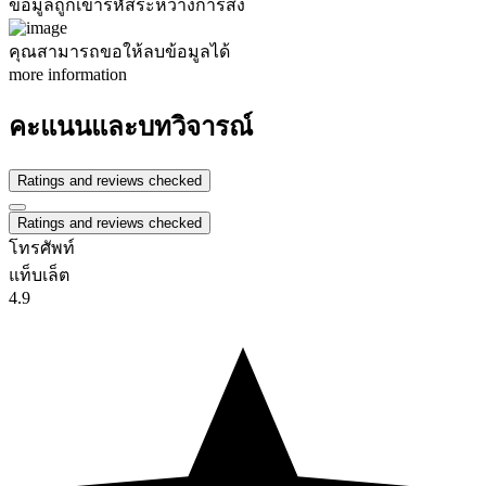
ข้อมูลถูกเข้ารหัสระหว่างการส่ง
คุณสามารถขอให้ลบข้อมูลได้
more information
คะแนนและบทวิจารณ์
Ratings and reviews checked
Ratings and reviews checked
โทรศัพท์
แท็บเล็ต
4.9