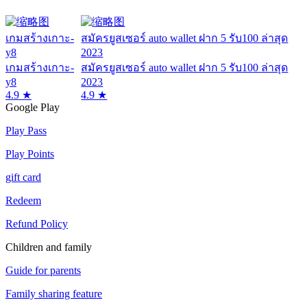
เกมสร้างเกาะ-
สมัครยูสเซอร์ auto wallet ฝาก 5 รับ100 ล่าสุด
y8
2023
เกมสร้างเกาะ-
สมัครยูสเซอร์ auto wallet ฝาก 5 รับ100 ล่าสุด
y8
2023
4.9 ★
4.9 ★
Google Play
Play Pass
Play Points
gift card
Redeem
Refund Policy
Children and family
Guide for parents
Family sharing feature