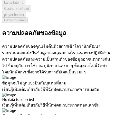
kaniz-fatema
Casino ดวงดีslot
player-banker
Hex-slot-demo
ความปลอดภัยของข้อมูล
ความปลอดภัยของคุณเริ่มต้นด้วยการเข้าใจว่านักพัฒนา
รวบรวมและแบ่งปันข้อมูลของคุณอย่างไร.
แนวทางปฏิบัติด้าน
ความปลอดภัยและความเป็นส่วนตัวของข้อมูลอาจแตกต่างกัน
ไป ขึ้นอยู่กับการใช้งาน ภูมิภาค และอายุ
ข้อมูลต่อไปนี้จัดทำ
โดยนักพัฒนา ซึ่งอาจได้รับการอัปเดตเป็นระยะๆ
ข้อมูลจะไม่ถูกแบ่งปันกับบุคคลที่สาม
เรียนรู้เพิ่มเติมเกี่ยวกับวิธีที่นักพัฒนาประกาศการแบ่งปัน
No data is collected
เรียนรู้เพิ่มเติมเกี่ยวกับวิธีที่นักพัฒนาประกาศคอลเลกชัน