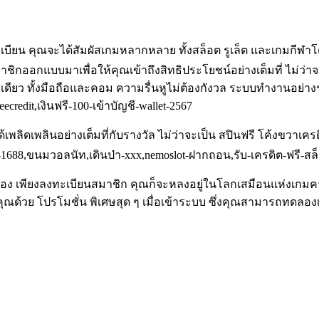
ะเบียน คุณจะได้สัมผัสเกมหลากหลาย ทั้งสล็อต รูเล็ต และเกมกีฬาโ
าชิกออกแบบมาเพื่อให้คุณเข้าถึงสิทธิประโยชน์อย่างเต็มที่ ไม่ว
ว ทั้งมือถือและคอม ความรื่นหูไม่ต้องกังวล ระบบทำงานอย่างราบ
credit,เงินฟรี-100-เข้าบัญชี-wallet-2567
ิดเพลินอย่างเต็มที่กับรางวัล ไม่ว่าจะเป็น สปินฟรี โค้งขวาเครด
่า-1688,ขนมวอลนัท,เดินป่า-xxx,nemoslot-ฝากถอน,รับ-เครดิต-ฟรี-สล
อง เพียงลงทะเบียนสมาชิก คุณก็จะหลงอยู่ในโลกเสมือนแห่งเกมคาสิ
คุณด้วย โปรโมชั่น พิเศษสุด ๆ เมื่อเข้าระบบ ซึ่งคุณสามารถทดลองเ