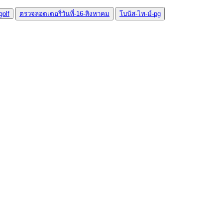
golf
ตรวจลอตเตอรี่วันที่-16-สิงหาคม
โบนัส-ไท-ม์-pg