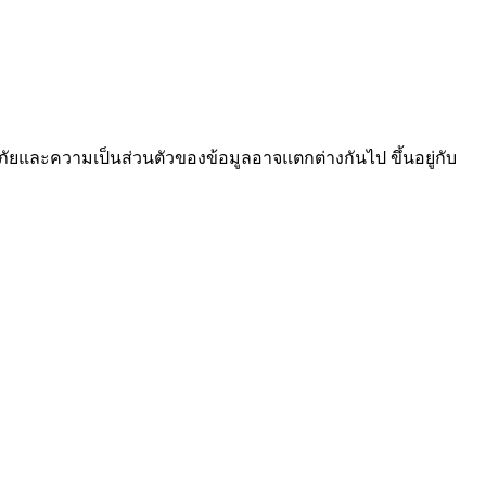
ยและความเป็นส่วนตัวของข้อมูลอาจแตกต่างกันไป ขึ้นอยู่กับ