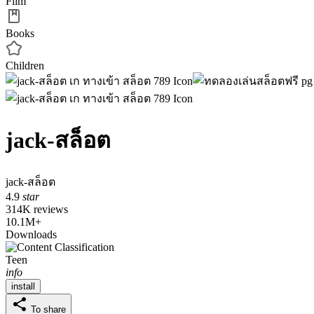
Film
Books
Children
jack-สล็อต
jack-สล็อต
4.9
star
314K reviews
10.1M+
Downloads
Teen
info
install
To share