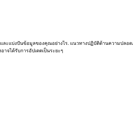
และแบ่งปันข้อมูลของคุณอย่างไร.
แนวทางปฏิบัติด้านความปลอดภั
่งอาจได้รับการอัปเดตเป็นระยะๆ