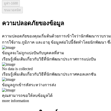
ยูฟ่า-1688
ขนมวอลนัท
ความปลอดภัยของข้อมูล
ความปลอดภัยของคุณเริ่มต้นด้วยการเข้าใจว่านักพัฒนารวบรวม
การใช้งาน ภูมิภาค และอายุ
ข้อมูลต่อไปนี้จัดทำโดยนักพัฒนา ซึ
ข้อมูลจะไม่ถูกแบ่งปันกับบุคคลที่สาม
เรียนรู้เพิ่มเติมเกี่ยวกับวิธีที่นักพัฒนาประกาศการแบ่งปัน
No data is collected
เรียนรู้เพิ่มเติมเกี่ยวกับวิธีที่นักพัฒนาประกาศคอลเลกชัน
ข้อมูลถูกเข้ารหัสระหว่างการส่ง
คุณสามารถขอให้ลบข้อมูลได้
more information