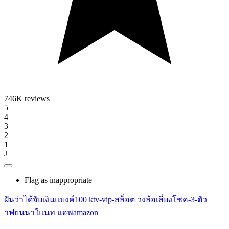
746K reviews
5
4
3
2
1
J
Flag as inappropriate
ฝันว่าได้จับเงินแบงค์100
ktv-vip-สล็อต
วงล้อเสี่ยงโชค-3-ตัว
าฟยนนาใแนท
แอพamazon