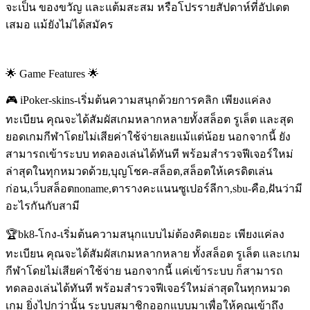
จะเป็น ของขวัญ และแต้มสะสม หรือโปรรายสัปดาห์ที่อัปเดต
เสมอ แม้ยังไม่ได้สมัคร
🌟 Game Features 🌟
🎮 iPoker-skins-เริ่มต้นความสนุกด้วยการคลิก เพียงแค่ลง
ทะเบียน คุณจะได้สัมผัสเกมหลากหลายทั้งสล็อต รูเล็ต และสุด
ยอดเกมกีฬาโดยไม่เสียค่าใช้จ่ายเลยแม้แต่น้อย นอกจากนี้ ยัง
สามารถเข้าระบบ ทดลองเล่นได้ทันที พร้อมสำรวจฟีเจอร์ใหม่
ล่าสุดในทุกหมวดด้วย,บุญโชค-สล็อต,สล็อตให้เครดิตเล่น
ก่อน,เว็บสล็อตnoname,ตารางคะแนนซูเปอร์ลีกา,sbu-คือ,ฝันว่ามี
อะไรกันกับสามี
🏆bk8-โกง-เริ่มต้นความสนุกแบบไม่ต้องคิดเยอะ เพียงแค่ลง
ทะเบียน คุณจะได้สัมผัสเกมหลากหลาย ทั้งสล็อต รูเล็ต และเกม
กีฬาโดยไม่เสียค่าใช้จ่าย นอกจากนี้ แค่เข้าระบบ ก็สามารถ
ทดลองเล่นได้ทันที พร้อมสำรวจฟีเจอร์ใหม่ล่าสุดในทุกหมวด
เกม ยิ่งไปกว่านั้น ระบบสมาชิกออกแบบมาเพื่อให้คุณเข้าถึง