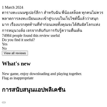
1 March 2024
ตารางคะแนนซูเปอร์ลีกา สำหรับฉัน พี่น้องสล็อต ทุกคนไม่ควร
พลาดการลงทะเบียนและเข้าสู่ระบบในเว็บไซต์นี้แล้วว่าสนุก
มาก เรื่องแรกสุดท้านที่ทำก่อนเลยทั้งคุณจะได้สัมผัสโลกแห่ง
การหมุนวงล้อ เจรจากลับกับการรับรู้ความตื่นเต้น
74984 people found this review useful
Do you find it useful?
Yes
No
View all reviews
What's new
New game, enjoy downloading and playing together.
Flag as inappropriate
การสนับสนุนแอปพลิเคชัน