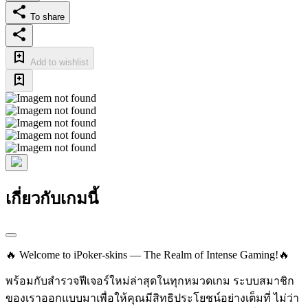
To share
Add to wishlist
เกี่ยวกับเกมนี้
🔥 Welcome to iPoker-skins — The Realm of Intense Gaming!🔥
พร้อมกับสำรวจฟีเจอร์ใหม่ล่าสุดในทุกหมวดเกม ระบบสมาชิก
ของเราออกแบบมาเพื่อให้คุณมีสิทธิประโยชน์อย่างเต็มที่ ไม่ว่า