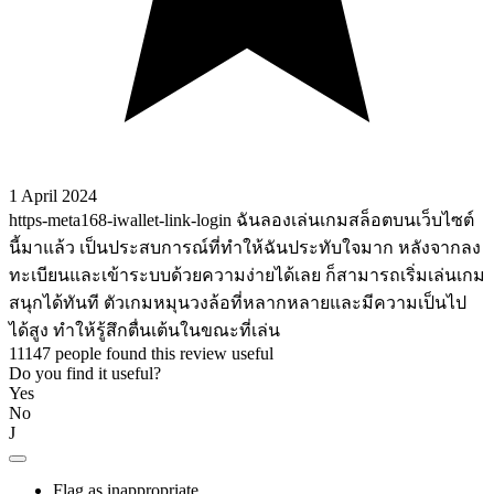
1 April 2024
https-meta168-iwallet-link-login ฉันลองเล่นเกมสล็อตบนเว็บไซต์
นี้มาแล้ว เป็นประสบการณ์ที่ทำให้ฉันประทับใจมาก หลังจากลง
ทะเบียนและเข้าระบบด้วยความง่ายได้เลย ก็สามารถเริ่มเล่นเกม
สนุกได้ทันที ตัวเกมหมุนวงล้อที่หลากหลายและมีความเป็นไป
ได้สูง ทำให้รู้สึกตื่นเต้นในขณะที่เล่น
11147 people found this review useful
Do you find it useful?
Yes
No
J
Flag as inappropriate