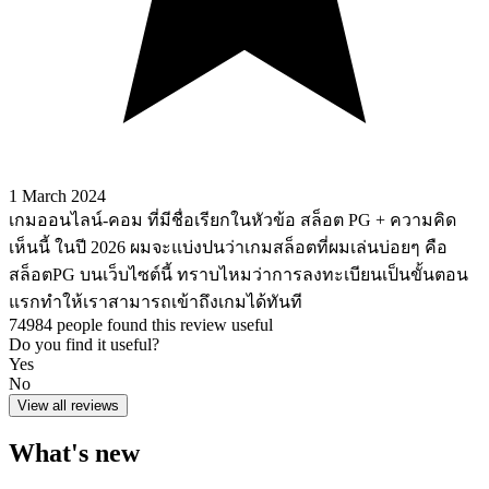
1 March 2024
เกมออนไลน์-คอม ที่มีชื่อเรียกในหัวข้อ สล็อต PG + ความคิด
เห็นนี้ ในปี 2026 ผมจะแบ่งปนว่าเกมสล็อตที่ผมเล่นบ่อยๆ คือ
สล็อตPG บนเว็บไซต์นี้ ทราบไหมว่าการลงทะเบียนเป็นขั้นตอน
แรกทำให้เราสามารถเข้าถึงเกมได้ทันที
74984 people found this review useful
Do you find it useful?
Yes
No
View all reviews
What's new