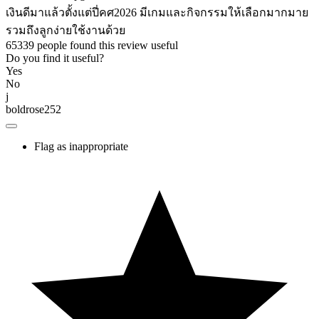
เงินดีมาแล้วตั้งแต่ปี่คศ2026 มีเกมและกิจกรรมให้เลือกมากมาย
รวมถึงลูกง่ายใช้งานด้วย
65339 people found this review useful
Do you find it useful?
Yes
No
j
boldrose252
Flag as inappropriate