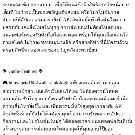
ระบบสมาชิก ออกแบบมาเพื่อให้คุณเข้าถึงสิทธิประโยชน์อย่าง
เต็มที่ ไม่ว่าจะเป็นของขวัญแต้มสะสม หรือโปรโมชั่นราย
สัปดาห์ที่อัปเดตเสมอ เรายังมี API ลิขสิทธิ์แท้ เพื่อมั่นใจความ
ปลอดภัยและลื่นไหลในทุกๆ การเล่น แถมไม่ต้องโหลดแอป
แพลตฟอร์มรองรับทั้งมือถือและคอม พร้อมให้คุณเลือกเล่นได้
ตามสไตล์ ไม่ว่าจะชอบหมุนวงล้อ หรือสายกีฬา ที่นี่มีครบถ้วน
พร้อมสิทธิ์ทดลองและของขวัญหลังลงทะเบียน
🌟 Game Features 🌟
🎮 https-meta168-iwallet-link-login-เพียงแค่คลิกเข้ามา คุณ
สามารถเข้าสู่ระบบแล้วเริ่มเล่นได้เลย ไม่ต้องดาวน์โหลด
แอปพลิเคชันใดๆ แถมยังรองรับทั้งมือถือและคอมพิวเตอร์ เพื่อ
ความลื่นไหวยิ่งขึ้น และเพื่อความมั่นใจสูงสุด เราอาศัย API
ลิขสิทธิ์แท้ แม้ยังไม่ได้สมัคร คุณก็สามารถรับชมการอัปเดต
กิจกรรมและโปรโมชั่นใหม่ๆ ได้ตลอดเวลา บนแพลตฟอร์มที่เร่ง
สร้างประสบการณ์เล่นเกมใหม่ล่าสุดให้คุณ,เว็บโป๊ยอด