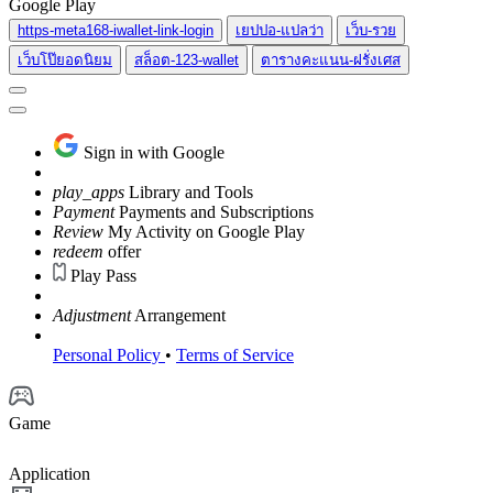
Google Play
https-meta168-iwallet-link-login
เยปปอ-แปลว่า
เว็บ-รวย
เว็บโป๊ยอดนิยม
สล็อต-123-wallet
ตารางคะแนน-ฝรั่งเศส
Sign in with Google
play_apps
Library and Tools
Payment
Payments and Subscriptions
Review
My Activity on Google Play
redeem
offer
Play Pass
Adjustment
Arrangement
Personal Policy
•
Terms of Service
Game
Application