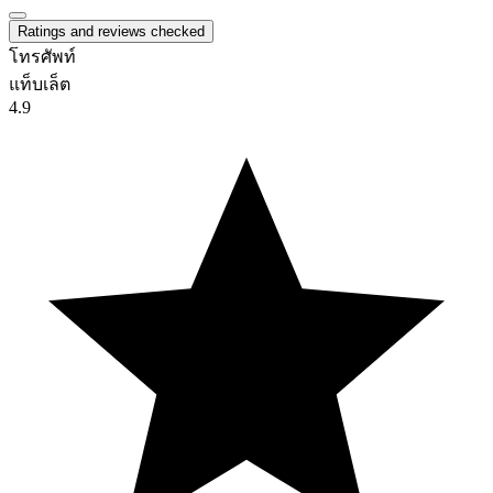
Ratings and reviews checked
โทรศัพท์
แท็บเล็ต
4.9