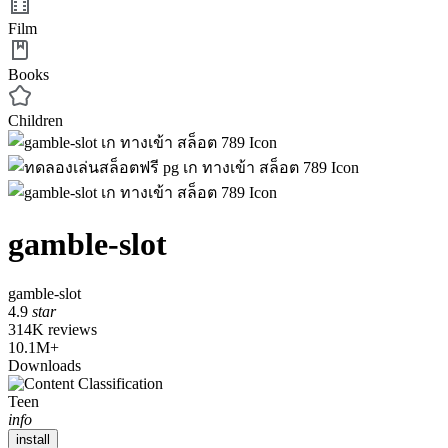
Film
Books
Children
gamble-slot
gamble-slot
4.9
star
314K reviews
10.1M+
Downloads
Teen
info
install