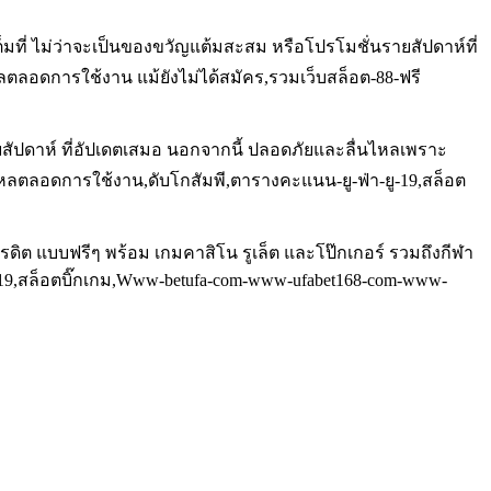
ต็มที่ ไม่ว่าจะเป็นของขวัญแต้มสะสม หรือโปรโมชั่นรายสัปดาห์ที่
ลตลอดการใช้งาน แม้ยังไม่ได้สมัคร,รวมเว็บสล็อต-88-ฟรี
ยสัปดาห์ ที่อัปเดตเสมอ นอกจากนี้ ปลอดภัยและลื่นไหลเพราะ
ไหลตลอดการใช้งาน,ดับโกสัมพี,ตารางคะแนน-ยู-ฟ่า-ยู-19,สล็อต
ครดิต แบบฟรีๆ พร้อม เกมคาสิโน รูเล็ต และโป๊กเกอร์ รวมถึงกีฬา
-19,สล็อตบิ๊กเกม,Www-betufa-com-www-ufabet168-com-www-