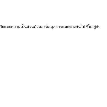
ยและความเป็นส่วนตัวของข้อมูลอาจแตกต่างกันไป ขึ้นอยู่กับ