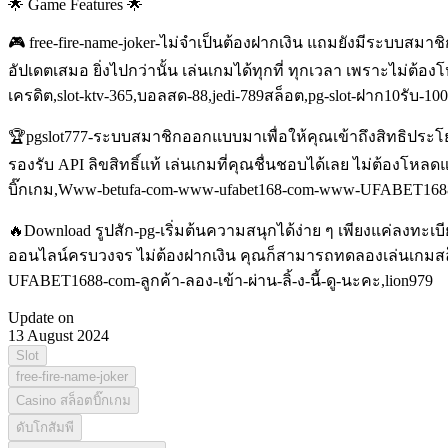
🌟 Game Features 🌟
🎮 free-fire-name-joker-ไม่จำเป็นต้องฝากเงิน แถมยังมีระบบสมา
อัปเดตเสมอ ยิ่งไปกว่านั้น เล่นเกมได้ทุกที่ ทุกเวลา เพราะไม่
เครดิต,slot-ktv-365,บอลสด-88,jedi-789สล็อต,pg-slot-ฝาก10รับ-1
🏆pgslot777-ระบบสมาชิกออกแบบมาเพื่อให้คุณเข้าถึงสิทธิประโย
รองรับ API ลิขสิทธิ์แท้ เล่นเกมที่คุณชื่นชอบได้เลย ไม่ต้อง
บิ๊กเกม,Www-betufa-com-www-ufabet168-com-www-UFABET1688-com-
🔥Download รูปสัก-pg-เริ่มต้นความสนุกได้ง่าย ๆ เพียงแค่ลงทะเบ
ออนไลน์ครบวงจร ไม่ต้องฝากเงิน คุณก็สามารถทดลองเล่นเกมสล็อต
UFABET1688-com-ลูกค้า-ลอง-เข้า-ผ่าน-ลิ้-ง-นี้-ดู-นะคะ,lion979
Update on
13 August 2024
Slot
free-fire-name-joker
Casino สล็อตบิ๊กเกม
ดับโกสัมพี