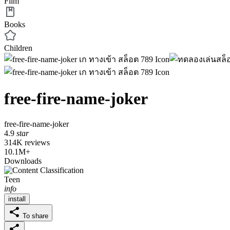
Film
Books
Children
free-fire-name-joker
free-fire-name-joker
4.9
star
314K reviews
10.1M+
Downloads
Teen
info
install
To share