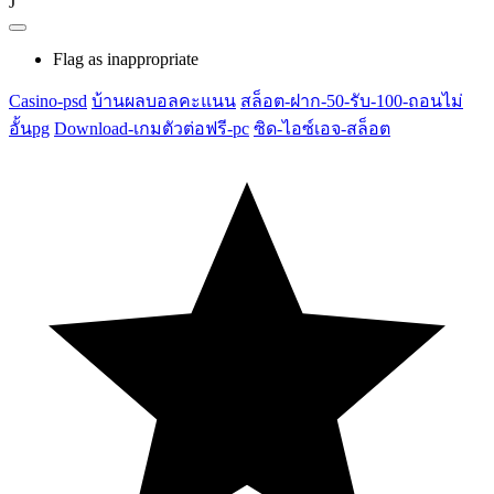
J
Flag as inappropriate
Casino-psd
บ้านผลบอลคะแนน
สล็อต-ฝาก-50-รับ-100-ถอนไม่
อั้นpg
Download-เกมตัวต่อฟรี-pc
ซิด-ไอซ์เอจ-สล็อต