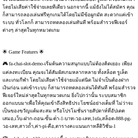
โดยไม่เสียค่าใช้จ่ายเลยทีเดียว นอกจากนี้ แม้ยังไม่ได้สมัคร คุณ
ก็สามารถลองเล่นฟรีทุกเกมได้โดยไม่มีข้อผูกมัด สะดวกแค่เข้า
ระบบ ทั่วโลกก็ สามารถทดลองเล่นทันที พร้อมสำรวจฟีเจอร์
ต่างๆ ล่าสุดในทุกหมวดเกม
🌟 Game Features 🌟
🎮 fa-chai-slot-demo-เริ่มต้นความสนุกแบบไม่ต้องคิดเยอะ เพียง
แค่ลงทะเบียน คุณจะได้สัมผัสเกมหลากหลาย ทั้งสล็อต รูเล็ต
และเกมกีฬา โดยไม่เสียค่าใช้จ่ายแม้แต่นิด ไม่จำเป็นต้องฝาก
เงินก่อน แค่เข้าระบบ ก็สามารถทดลองเล่นได้ทันที พร้อมสำรวจ
ฟีเจอร์ใหม่ล่าสุดในทุกหมวดเกม ยิ่งไปกว่านั้น ระบบสมาชิก
ออกแบบมาเพื่อให้คุณเข้าถึงสิทธิประโยชน์อย่างเต็มที่ ไม่ว่าจะ
เป็นของขวัญแต้มสะสม หรือโปรโมชั่นรายสัปดาห์ที่อัปเดต
เสมอ,เว็บ-ฝาก-ถอน-ขั้น-ต่ํา-1-บาท-วอ-เลท,1ufa,สล็อต-888-pg-
วอ-เลท,สาวถ้ำ,ค่า-pi-คือ,ตารางคะแนนเกาหลีดิวิชั่น-1