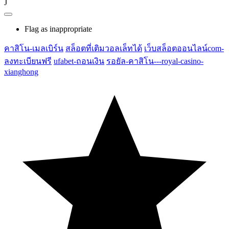
J
Flag as inappropriate
คาสิโน-เมลเบิร์น
สล็อตที่เติมวอลเล็ทได้
เว็บสล็อตออนไลน์com-
ลงทะเบียนฟรี
ufabet-ถอนเงิน
รอยัล-คาสิโน---royal-casino-
xianghong