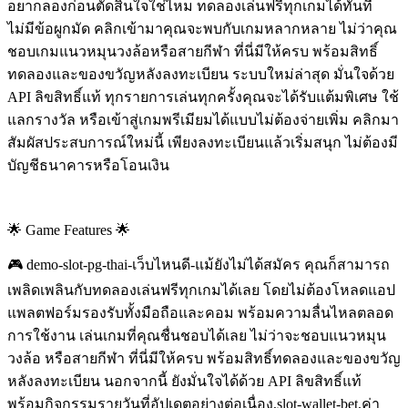
อยากลองก่อนตัดสินใจใช่ไหม ทดลองเล่นฟรีทุกเกมได้ทันที
ไม่มีข้อผูกมัด คลิกเข้ามาคุณจะพบกับเกมหลากหลาย ไม่ว่าคุณ
ชอบเกมแนวหมุนวงล้อหรือสายกีฬา ที่นี่มีให้ครบ พร้อมสิทธิ์
ทดลองและของขวัญหลังลงทะเบียน ระบบใหม่ล่าสุด มั่นใจด้วย
API ลิขสิทธิ์แท้ ทุกรายการเล่นทุกครั้งคุณจะได้รับแต้มพิเศษ ใช้
แลกรางวัล หรือเข้าสู่เกมพรีเมียมได้แบบไม่ต้องจ่ายเพิ่ม คลิกมา
สัมผัสประสบการณ์ใหม่นี้ เพียงลงทะเบียนแล้วเริ่มสนุก ไม่ต้องมี
บัญชีธนาคารหรือโอนเงิน
🌟 Game Features 🌟
🎮 demo-slot-pg-thai-เว็บไหนดี-แม้ยังไม่ได้สมัคร คุณก็สามารถ
เพลิดเพลินกับทดลองเล่นฟรีทุกเกมได้เลย โดยไม่ต้องโหลดแอป
แพลตฟอร์มรองรับทั้งมือถือและคอม พร้อมความลื่นไหลตลอด
การใช้งาน เล่นเกมที่คุณชื่นชอบได้เลย ไม่ว่าจะชอบแนวหมุน
วงล้อ หรือสายกีฬา ที่นี่มีให้ครบ พร้อมสิทธิ์ทดลองและของขวัญ
หลังลงทะเบียน นอกจากนี้ ยังมั่นใจได้ด้วย API ลิขสิทธิ์แท้
พร้อมกิจกรรมรายวันที่อัปเดตอย่างต่อเนื่อง,slot-wallet-bet,ค่า