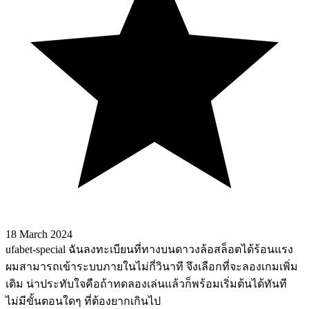
18 March 2024
ufabet-special ฉันลงทะเบียนที่ทางบนดาวงล้อสล็อตได้ร้อนแรง
ผมสามารถเข้าระบบภายในไม่กี่วินาที จึงเลือกที่จะลองเกมเพิ่ม
เติม น่าประทับใจคือถ้าทดลองเล่นแล้วก็พร้อมเริ่มต้นได้ทันที
ไม่มีขั้นตอนใดๆ ที่ต้องยากเกินไป