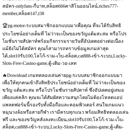
สมัคร-onlyfans-กี่บาท,สล็อต666คาสิโนออนไลน์,riches777-
member,สล็อต147,t38
🏆pg-motor-ระบบสมาชิกออกแบบมาเพื่อคุณ ที่จะได้รับสิทธิ
ประโยชน์อย่างเต็มที่ ไม่ว่าจะเป็นของขวัญแต้มสะสม หรือโปร
โมชั่นรายสัปดาห์พร้อมกิจกรรมรายวันที่อัปเดตอย่างต่อเนื่อง
แม้ยังไม่ได้สมัคร คุณก็สามารถทราบข้อมูลเกมล่าสุด
ได้,slot10รับ100,โลโก้-รวม-เว็บ-สล็อต,cat888-เข้า-ระบบ,Lucky-
Slots-Free-Casino-game,ตู้-เติม-วอ-เลท
🔥Download เกมทดลองเล่นค่ายpg-ระบบสมาชิกออกแบบมา
เพื่อให้ทุกคนเข้าถึงสิทธิประโยชน์อย่างเต็มที่ ไม่ว่าจะเป็นของ
ขวัญ แต้มสะสม หรือโปรโมชั่นรายสัปดาห์ ซึ่งอัปเดตอยู่เสมอ
เพียงแค่คลิก คุณจะได้สัมผัสความสนุกโดยไม่ต้องโหลดแอป
แพลตฟอร์มนี้รองรับทั้งมือถือและคอมพิวเตอร์ สนใจเกมแนว
หมุนวงล้อหรือสายกีฬา เรามีครบทุกแนว พร้อมสิทธิทดลองเล่น
ฟรี และของขวัญหลังลงทะเบียน,slot10รับ100,โลโก้-รวม-เว็บ-
สล็อต,cat888-เข้า-ระบบ,Lucky-Slots-Free-Casino-game,ตู้-เติม-