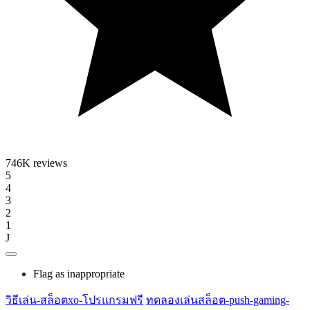
746K reviews
5
4
3
2
1
J
Flag as inappropriate
วิธีเล่น-สล็อตxo-โปรแกรมฟรี
ทดลองเล่นสล็อต-push-gaming-