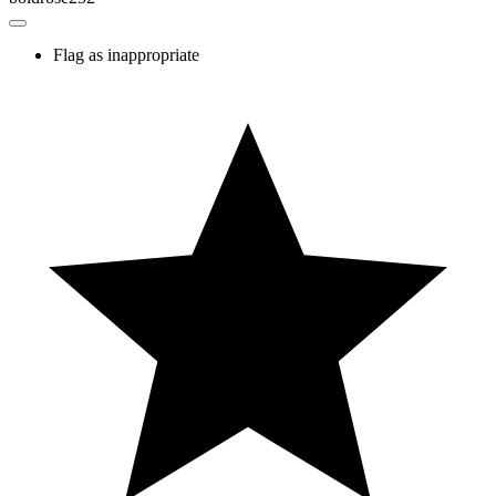
Flag as inappropriate