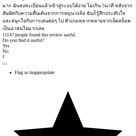
มาก ฉันลงทะเบียนแล้วเข้าสู่ระบบได้ง่าย ไม่เกิน 5นาที หลังจาก
สัมผัสกับความตื่นเต้นจากการหมุนวงล้อ ฉันก็รู้สึกประทับใจ
และสนุกใจกับการเล่นต่อๆ ไป ตัวเกมหลากหลายจากเจ็ดสล็อต
เป็นน่าสนใจมากเลย
11147 people found this review useful
Do you find it useful?
Yes
No
J
Flag as inappropriate