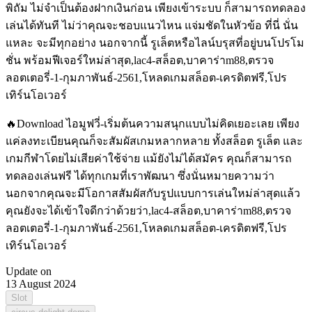
พิถัม ไม่จำเป็นต้องฝากเงินก่อน เพียงเข้าระบบ ก็สามารถทดลอง
เล่นได้ทันที ไม่ว่าคุณจะชอบแนวไหน แจ่มชัดในหัวข้อ ที่นี่ นั่น
แหละ จะมีทุกอย่าง นอกจากนี้ รูเล็ตหรือไลน์บรุสที่อยู่บนโปรโม
ชั่น พร้อมฟีเจอร์ใหม่ล่าสุด,lac4-สล็อต,บาคาร่าm88,ตรวจ
ลอตเตอรี่-1-กุมภาพันธ์-2561,โหลดเกมสล็อต-เครดิตฟรี,โปร
เทิร์นโอเวอร์
🔥Download ไอมูฟวี่-เริ่มต้นความสนุกแบบไม่คิดเยอะเลย เพียง
แค่ลงทะเบียนคุณก็จะสัมผัสเกมหลากหลาย ทั้งสล็อต รูเล็ต และ
เกมกีฬาโดยไม่เสียค่าใช้จ่าย แม้ยังไม่ได้สมัคร คุณก็สามารถ
ทดลองเล่นฟรี ได้ทุกเกมที่เราพัฒนา ซึ่งนั่นหมายความว่า
นอกจากคุณจะมีโอกาสสัมผัสกับรูปแบบการเล่นใหม่ล่าสุดแล้ว
คุณยังจะได้เข้าใจดีกว่าด้วยว่า,lac4-สล็อต,บาคาร่าm88,ตรวจ
ลอตเตอรี่-1-กุมภาพันธ์-2561,โหลดเกมสล็อต-เครดิตฟรี,โปร
เทิร์นโอเวอร์
Update on
13 August 2024
Slot