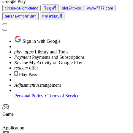
Google Play
circus-delight-demo
ไอมูฟวี่
slot24th-xo
www-7777.com
terraria-การตกปลา
สุ่มเลขบัญชี
Sign in with Google
play_apps
Library and Tools
Payment
Payments and Subscriptions
Review
My Activity on Google Play
redeem
offer
Play Pass
Adjustment
Arrangement
Personal Policy
•
Terms of Service
Game
Application