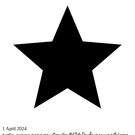
1 April 2024