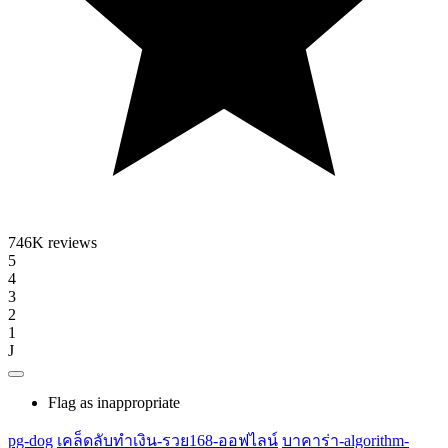
746K reviews
5
4
3
2
1
J
Flag as inappropriate
pg-dog
เคล็ดลับทำเงิน-รวย168-ออฟไลน์
บาคาร่า-algorithm-