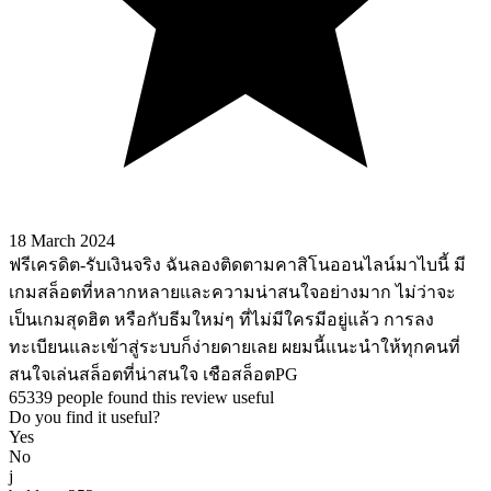
18 March 2024
ฟรีเครดิต-รับเงินจริง ฉันลองติดตามคาสิโนออนไลน์มาไบนี้ มี
เกมสล็อตที่หลากหลายและความน่าสนใจอย่างมาก ไม่ว่าจะ
เป็นเกมสุดฮิต หรือกับธีมใหม่ๆ ที่ไม่มีใครมีอยู่แล้ว การลง
ทะเบียนและเข้าสู่ระบบก็ง่ายดายเลย ผยมนี้แนะนำให้ทุกคนที่
สนใจเล่นสล็อตที่น่าสนใจ เชือสล็อตPG
65339 people found this review useful
Do you find it useful?
Yes
No
j