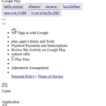
Google Play
betflix-register
สล็อตpg7
harnal-ยา
faz123สล็อต
www.บาคาร่า888
ดวงตามวันเกิด-2566
Sign in with Google
play_apps
Library and Tools
Payment
Payments and Subscriptions
Review
My Activity on Google Play
redeem
offer
Play Pass
Adjustment
Arrangement
Personal Policy
•
Terms of Service
Game
Application