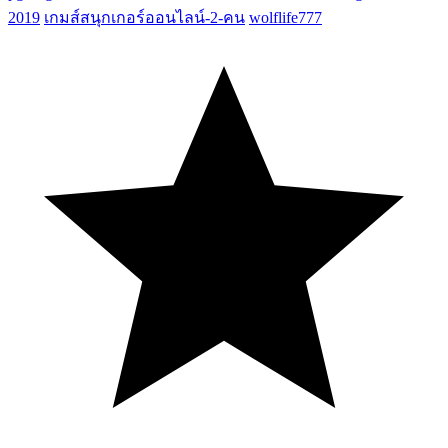
2019
เกมส์สนุกเกอร์ออนไลน์-2-คน
wolflife777