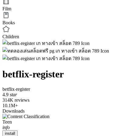
Film
Books
Children
betflix-register
betflix-register
4.9
star
314K reviews
10.1M+
Downloads
Teen
info
install