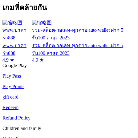
เกมที่คล้ายกัน
www.บาคา
รวม-สล็อต-วอเลท-ทุกค่าย auto wallet ฝาก 5
ร่า888
รับ100 ล่าสุด 2023
www.บาคา
รวม-สล็อต-วอเลท-ทุกค่าย auto wallet ฝาก 5
ร่า888
รับ100 ล่าสุด 2023
4.9 ★
4.9 ★
Google Play
Play Pass
Play Points
gift card
Redeem
Refund Policy
Children and family