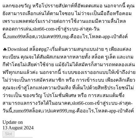
แลกของขวัญ หรือโปรรายสัปดาห์ที่อัพเดตเสมอ นอกจากนี้ คุณ
ยังสามารถเลือกเล่นได้ตามใจชอบ ไม่ว่าจะเป็นมือถือหรือคอม
เพราะแพลตฟอร์มเราง่ายต่อการใช้งานแถมมีความลื่นไหล
ตลอดการเล่น,slot66-com-เข้าสู่ระบบ-ล่าสุด-วัน
นี้,zumo99สล็อต,เวปแคท999,rng-คืออะไร,โหลด-app-เป๋าตังค์
🔥Download สล็อตpg7-เริ่มต้นความสนุกแบบง่าย ๆ เพียงแค่ลง
ทะเบียน คุณจะได้สัมผัสเกมหลากหลายทั้ง สล็อต รูเล็ต และเกม
กีฬาโดยไม่เสียค่าใช้จ่าย แม้ยังไม่ได้สมัครก็สามารถทดลองเล่น
ฟรีทุกเกมแล้วค่ะ นอกจากนี้ ระบบของเราออกแบบให้เข้าถึงง่าย
ไม่ว่าจะเป็นการสมัครสมาชิก หรือ การเข้าระบบ เพียงคลิกเดียว
คุณจะเข้าสู่โลกแห่งความบันเทิง ที่เต็มไปด้วยสิทธิประโยชน์ไม่
ว่าจะเป็น ของขวัญ โปรโมชั่นพิเศษ หรือ การสะสมแต้มซึ่ง
สามารถแลกรางวัลได้ในอนาคต,slot66-com-เข้าสู่ระบบ-ล่าสุด-
วันนี้,zumo99สล็อต,เวปแคท999,rng-คืออะไร,โหลด-app-เป๋าตังค์
Update on
13 August 2024
Slot