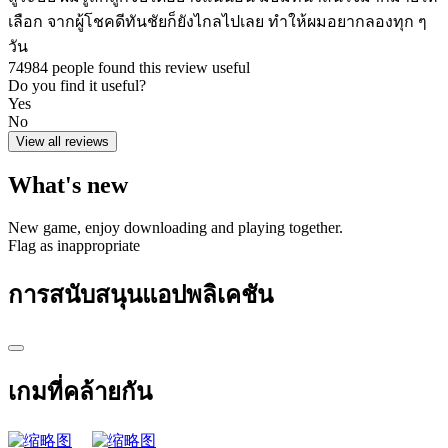
เลือก จากผู้โชคดีทันชัยก็ยังไกลไปเลย ทำให้ผมอยากลองทุก ๆ
วัน
74984 people found this review useful
Do you find it useful?
Yes
No
View all reviews
What's new
New game, enjoy downloading and playing together.
Flag as inappropriate
การสนับสนุนแอปพลิเคชัน
เกมที่คล้ายกัน