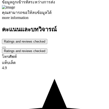
ข้อมูลถูกเข้ารหัสระหว่างการส่ง
คุณสามารถขอให้ลบข้อมูลได้
more information
คะแนนและบทวิจารณ์
Ratings and reviews checked
Ratings and reviews checked
โทรศัพท์
แท็บเล็ต
4.9