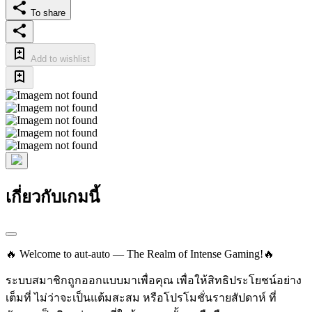
To share
Add to wishlist
เกี่ยวกับเกมนี้
🔥 Welcome to aut-auto — The Realm of Intense Gaming!🔥
ระบบสมาชิกถูกออกแบบมาเพื่อคุณ เพื่อให้สิทธิประโยชน์อย่าง
เต็มที่ ไม่ว่าจะเป็นแต้มสะสม หรือโปรโมชั่นรายสัปดาห์ ที่