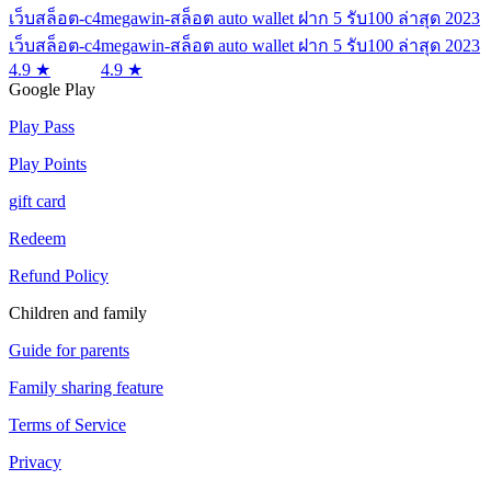
เว็บสล็อต-c4
megawin-สล็อต auto wallet ฝาก 5 รับ100 ล่าสุด 2023
เว็บสล็อต-c4
megawin-สล็อต auto wallet ฝาก 5 รับ100 ล่าสุด 2023
4.9 ★
4.9 ★
Google Play
Play Pass
Play Points
gift card
Redeem
Refund Policy
Children and family
Guide for parents
Family sharing feature
Terms of Service
Privacy