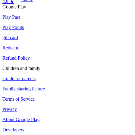
4.9 ★
Google Play
Play Pass
Play Points
gift card
Redeem
Refund Policy
Children and family
Guide for parents
Family sharing feature
Terms of Service
Privacy
About Google Play
Developers