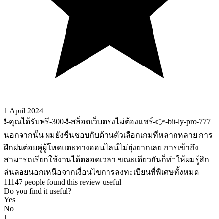
1 April 2024
❗-คุณได้รับฟรี-300-❗-สล็อตเว็บตรงไม่ต้องแชร์-👉-bit-ly-pro-777
นอกจากนั้น ผมยังชื่นชอบกับด้านตัวเลือกเกมที่หลากหลาย การ
ฝึกฝนต่อยคู่ผู้โหดแตะทางออนไลน์ไม่ยุ่งยากเลย การเข้าถึง
สามารถเรียกใช้งานได้ตลอดเวลา ขณะเดียวกันก็ทำให้ผมรู้สึก
ล่นลอยนอกเหนือจากเงื่อนไขการลงทะเบียนที่พิเศษทั้งหมด
11147 people found this review useful
Do you find it useful?
Yes
No
J