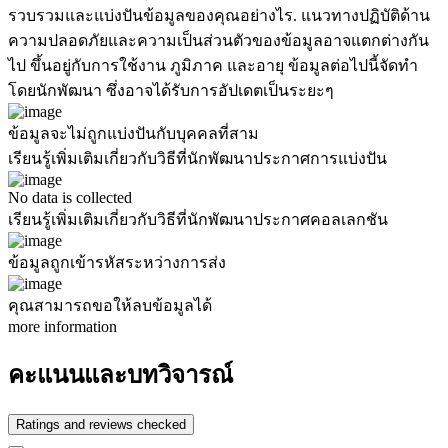
รวบรวมและแบ่งปันข้อมูลของคุณอย่างไร.
แนวทางปฏิบัติด้าน
ความปลอดภัยและความเป็นส่วนตัวของข้อมูลอาจแตกต่างกัน
ไป ขึ้นอยู่กับการใช้งาน ภูมิภาค และอายุ
ข้อมูลต่อไปนี้จัดทำ
โดยนักพัฒนา ซึ่งอาจได้รับการอัปเดตเป็นระยะๆ
ข้อมูลจะไม่ถูกแบ่งปันกับบุคคลที่สาม
เรียนรู้เพิ่มเติมเกี่ยวกับวิธีที่นักพัฒนาประกาศการแบ่งปัน
No data is collected
เรียนรู้เพิ่มเติมเกี่ยวกับวิธีที่นักพัฒนาประกาศคอลเลกชัน
ข้อมูลถูกเข้ารหัสระหว่างการส่ง
คุณสามารถขอให้ลบข้อมูลได้
more information
คะแนนและบทวิจารณ์
Ratings and reviews checked