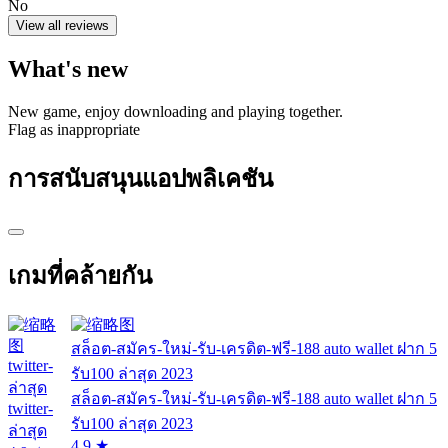
No
View all reviews
What's new
New game, enjoy downloading and playing together.
Flag as inappropriate
การสนับสนุนแอปพลิเคชัน
เกมที่คล้ายกัน
สล็อต-สมัคร-ใหม่-รับ-เครดิต-ฟรี-188 auto wallet ฝาก 5
twitter-
รับ100 ล่าสุด 2023
ล่าสุด
สล็อต-สมัคร-ใหม่-รับ-เครดิต-ฟรี-188 auto wallet ฝาก 5
twitter-
รับ100 ล่าสุด 2023
ล่าสุด
4.9 ★