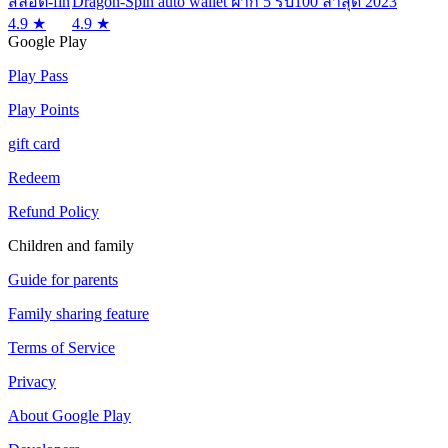
สล็อต-fin
Dragon-Spin auto wallet ฝาก 5 รับ100 ล่าสุด 2023
4.9 ★
4.9 ★
Google Play
Play Pass
Play Points
gift card
Redeem
Refund Policy
Children and family
Guide for parents
Family sharing feature
Terms of Service
Privacy
About Google Play