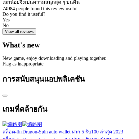
เล็กน้อยจึงเป็นความสนุกสุด ๆ บนคิ้น
74984 people found this review useful
Do you find it useful?
Yes
No
View all reviews
What's new
New game, enjoy downloading and playing together.
Flag as inappropriate
การสนับสนุนแอปพลิเคชัน
เกมที่คล้ายกัน
สล็อต-fin
Dragon-Spin auto wallet ฝาก 5 รับ100 ล่าสุด 2023