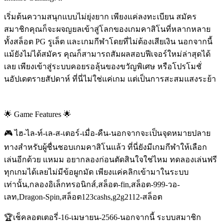
เริ่มต้นความสนุกแบบไม่ยุ่งยาก เพียงแค่ลงทะเบียน สมัคร
สมาชิกคุณก็จะผจญยลเข้าสู่โลกของเกมคาสิโนที่หลากหลาย
ทั้งสล็อต PG รูเล็ต และเกมกีฬาโดยที่ไม่ต้องเสียเงิน นอกจากนี้
แม้ยังไม่ได้สมัคร คุณก็สามารถสัมผลสอบฟีเจอร์ใหม่ล่าสุดได้
เลย เพียงเข้าสู่ระบบคอยรอลุ้นของขวัญพิเศษ หรือโปรโมชั่
นอัปเดตรายสัปดาห์ ที่นี่ไม่ใช่แค่เกม แต่เป็นการสะสมแสงระย้า
🌟 Game Features 🌟
🎮 ไฮ-ไล-ท์-เล-ส-เตอร์-เมื่อ-คืน-นอกจากจะเป็นจุดหมายปลาย
ทางสำหรับผู้ชื่นชอบเกมคาสิโนแล้ว ที่นี่ยังมีเกมกีฬาให้เลือก
เล่นอีกด้วย แหมม อยากลองก่อนตัดสินใจใช่ไหม ทดลองเล่นฟรี
ทุกเกมได้เลยไม่มีข้อผูกมัด เพียงแค่คลิกเข้ามาในระบบ
เท่านั้น,กลองอิเล็กทรอนิกส์,สล็อต-fin,สล็อต-999-วอ-
เลท,Dragon-Spin,สล็อต123cashs,g2g2112-สล็อต
🏆เช็คลอตเตอรี่-16-เมษายน-2566-นอกจากนี้ ระบบสมาชิก