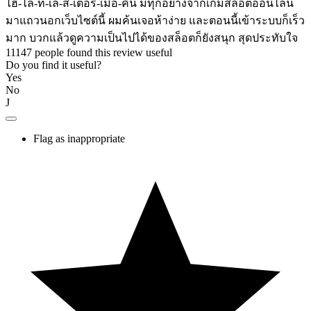
ไฮ-ไล-ท์-เล-ส-เตอร์-เมื่อ-คืน มีทุกอย่างจากเกมสล็อตออนไลน์
มาแถวนอกเว็บไซต์นี้ ผมค้นเจอห้าง่าย และตอนนี้เข้าระบบก็เร็ว
มาก บวกแล้วดูความเป็นไปได้ของสล็อตก็ยังสนุก สุดประทับใจ
11147 people found this review useful
Do you find it useful?
Yes
No
J
Flag as inappropriate