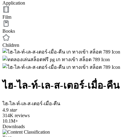
Application
Film
Books
Children
ไฮ-ไล-ท์-เล-ส-เตอร์-เมื่อ-คืน
ไฮ-ไล-ท์-เล-ส-เตอร์-เมื่อ-คืน
4.9
star
314K reviews
10.1M+
Downloads