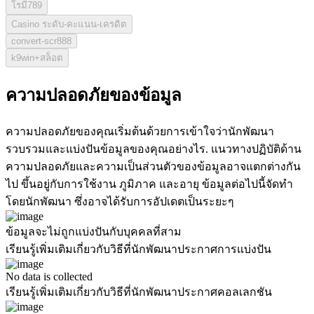
โรมี่789
Casino ระดับ-คะแนน-เครดิต
convert-scr888
k9win+สล็อต
ความปลอดภัยของข้อมูล
ความปลอดภัยของคุณเริ่มต้นด้วยการเข้าใจว่านักพัฒนา
รวบรวมและแบ่งปันข้อมูลของคุณอย่างไร.
แนวทางปฏิบัติด้าน
ความปลอดภัยและความเป็นส่วนตัวของข้อมูลอาจแตกต่างกัน
ไป ขึ้นอยู่กับการใช้งาน ภูมิภาค และอายุ
ข้อมูลต่อไปนี้จัดทำ
โดยนักพัฒนา ซึ่งอาจได้รับการอัปเดตเป็นระยะๆ
ข้อมูลจะไม่ถูกแบ่งปันกับบุคคลที่สาม
เรียนรู้เพิ่มเติมเกี่ยวกับวิธีที่นักพัฒนาประกาศการแบ่งปัน
No data is collected
เรียนรู้เพิ่มเติมเกี่ยวกับวิธีที่นักพัฒนาประกาศคอลเลกชัน