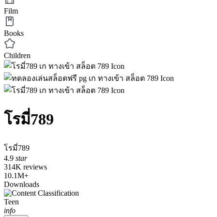
Film
Books
Children
โรมี่789
โรมี่789
4.9
star
314K reviews
10.1M+
Downloads
Teen
info