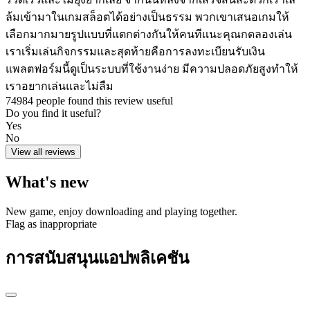
ล้มเข้ามาในเกมสล็อตได้อย่างเป็นธรรม พวกเขาเสนอเกมให้
เลือกมากมายรูปแบบที่แตกต่างกันให้คนทีเเนะคุณกดลองเล่น
เราเริ่มเล่นกิจกรรมและสุดท้ายคือการลงทะเบียนรับเงิน
แพลตฟอร์มนี้ดูเป็นระบบที่ใช้งานง่าย มีความปลอดภัยสูงทำให้
เราอยากเล่นและไม่ลืม
74984 people found this review useful
Do you find it useful?
Yes
No
View all reviews
What's new
New game, enjoy downloading and playing together.
Flag as inappropriate
การสนับสนุนแอปพลิเคชัน