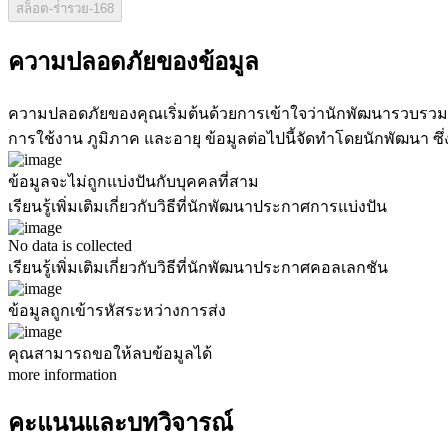
สล็อต-ร่ํารวย-168
ความปลอดภัยของข้อมูล
ความปลอดภัยของคุณเริ่มต้นด้วยการเข้าใจว่านักพัฒนารวบรวม
การใช้งาน ภูมิภาค และอายุ
ข้อมูลต่อไปนี้จัดทำโดยนักพัฒนา ซึ
ข้อมูลจะไม่ถูกแบ่งปันกับบุคคลที่สาม
เรียนรู้เพิ่มเติมเกี่ยวกับวิธีที่นักพัฒนาประกาศการแบ่งปัน
No data is collected
เรียนรู้เพิ่มเติมเกี่ยวกับวิธีที่นักพัฒนาประกาศคอลเลกชัน
ข้อมูลถูกเข้ารหัสระหว่างการส่ง
คุณสามารถขอให้ลบข้อมูลได้
more information
คะแนนและบทวิจารณ์