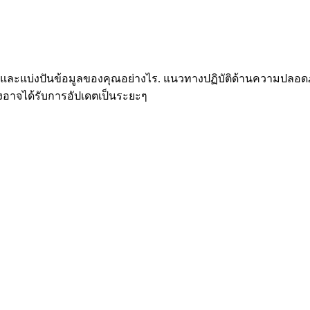
และแบ่งปันข้อมูลของคุณอย่างไร.
แนวทางปฏิบัติด้านความปลอดภั
่งอาจได้รับการอัปเดตเป็นระยะๆ