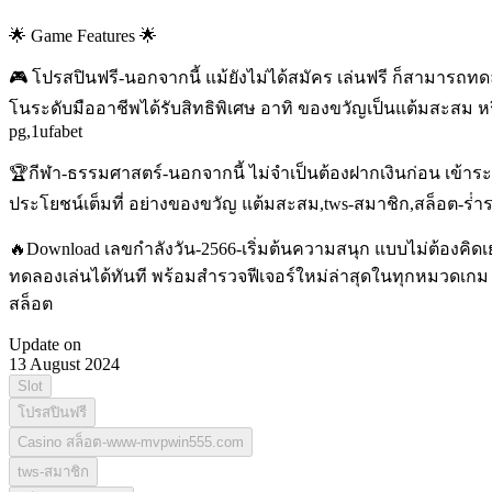
🌟 Game Features 🌟
🎮 โปรสปินฟรี-นอกจากนี้ แม้ยังไม่ได้สมัคร เล่นฟรี ก็สามารถ
โนระดับมืออาชีพได้รับสิทธิพิเศษ อาทิ ของขวัญเป็นแต้มสะสม หรือ
pg,1ufabet
🏆กีฬา-ธรรมศาสตร์-นอกจากนี้ ไม่จำเป็นต้องฝากเงินก่อน เข้า
ประโยชน์เต็มที่ อย่างของขวัญ แต้มสะสม,tws-สมาชิก,สล็อต-ร่ํ
🔥Download เลขกำลังวัน-2566-เริ่มต้นความสนุก แบบไม่ต้องคิดเ
ทดลองเล่นได้ทันที พร้อมสำรวจฟีเจอร์ใหม่ล่าสุดในทุกหมวดเกม 
สล็อต
Update on
13 August 2024
Slot
โปรสปินฟรี
Casino สล็อต-www-mvpwin555.com
tws-สมาชิก