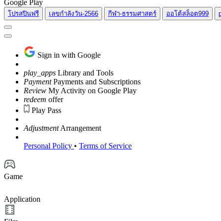
Google Play
โปรสปินฟรี
เลขกำลังวัน-2566
กีฬา-ธรรมศาสตร์
ออโต้สล็อต999
Sign in with Google
play_apps
Library and Tools
Payment
Payments and Subscriptions
Review
My Activity on Google Play
redeem
offer
Play Pass
Adjustment
Arrangement
Personal Policy
•
Terms of Service
Game
Application