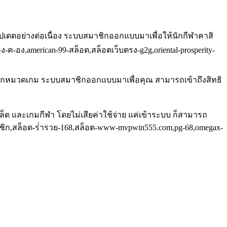
ปเดตอย่างต่อเนื่อง ระบบสมาชิกออกแบบมาเพื่อให้นักกีฬาคาสิ
-อง,american-99-สล็อต,สล็อตเว็บตรง-g2g,oriental-prosperity-
นทุกหมวดเกม ระบบสมาชิกออกแบบมาเพื่อคุณ สามารถเข้าถึงสิทธิ
ล็ต และเกมกีฬา โดยไม่เสียค่าใช้จ่าย แค่เข้าระบบ ก็สามารถ
ชิก,สล็อต-ร่ํารวย-168,สล็อต-www-mvpwin555.com,pg-68,omegax-