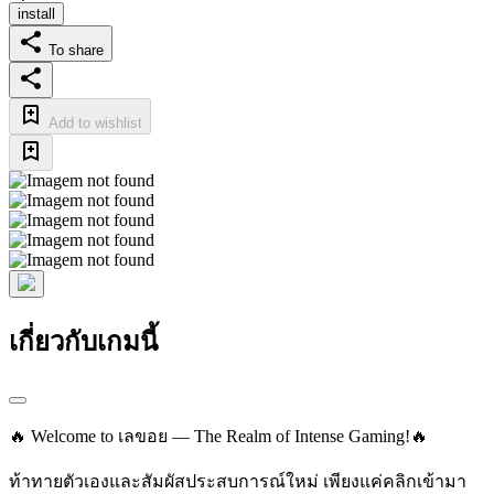
install
To share
Add to wishlist
เกี่ยวกับเกมนี้
🔥 Welcome to เลขอย — The Realm of Intense Gaming!🔥
ท้าทายตัวเองและสัมผัสประสบการณ์ใหม่ เพียงแค่คลิกเข้ามา