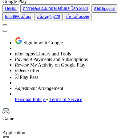
Google Play
เลขอย
ตารางคะแนน-วอลเลย์บอล-โลก-2023
สล็อตpgslot
fafa-666-สล็อต
สล็อตg2g778
เว็บ-สล็อตvip
Sign in with Google
play_apps
Library and Tools
Payment
Payments and Subscriptions
Review
My Activity on Google Play
redeem
offer
Play Pass
Adjustment
Arrangement
Personal Policy
•
Terms of Service
Game
Application