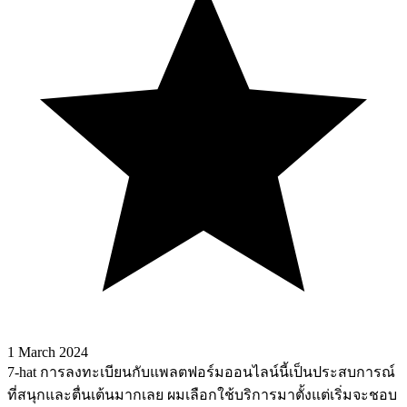
1 March 2024
7-hat การลงทะเบียนกับแพลตฟอร์มออนไลน์นี้เป็นประสบการณ์
ที่สนุกและตื่นเต้นมากเลย ผมเลือกใช้บริการมาตั้งแต่เริ่มจะชอบ