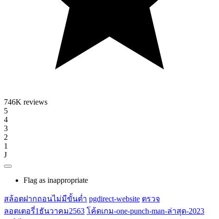
746K reviews
5
4
3
2
1
J
Flag as inappropriate
สล้อตฝากถอนไม่มีขั้นต่ำ
pgdirect-website
ตรวจ
ลอตเตอรี่1ธันวาคม2563
โค้ดเกม-one-punch-man-ล่าสุด-2023