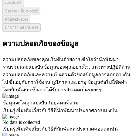
เครดืตฟรี
Casino สล็อต-pg42
สล็อตktv1bet
บาคาร่า-69-เว็บตรง
ความปลอดภัยของข้อมูล
ความปลอดภัยของคุณเริ่มต้นด้วยการเข้าใจว่านักพัฒนา
รวบรวมและแบ่งปันข้อมูลของคุณอย่างไร.
แนวทางปฏิบัติด้าน
ความปลอดภัยและความเป็นส่วนตัวของข้อมูลอาจแตกต่างกัน
ไป ขึ้นอยู่กับการใช้งาน ภูมิภาค และอายุ
ข้อมูลต่อไปนี้จัดทำ
โดยนักพัฒนา ซึ่งอาจได้รับการอัปเดตเป็นระยะๆ
ข้อมูลจะไม่ถูกแบ่งปันกับบุคคลที่สาม
เรียนรู้เพิ่มเติมเกี่ยวกับวิธีที่นักพัฒนาประกาศการแบ่งปัน
No data is collected
เรียนรู้เพิ่มเติมเกี่ยวกับวิธีที่นักพัฒนาประกาศคอลเลกชัน