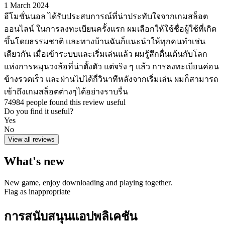
1 March 2024
อีโมชั่นนอล ได้รับประสบการณ์ที่น่าประทับใจจากเกมสล็อต
ออนไลน์ ในการลงทะเบียนครั้งแรก ผมเลือกให้ใช้ชื่อผู้ใช้ที่เกิด
ขึ้นโดยธรรมชาติ และทางบ้านฉันก็แนะนำให้ทุกคนทำเช่น
เดียวกัน เมื่อเข้าระบบและเริ่มเล่นแล้ว ผมรู้สึกตื่นเต้นกับโลก
แห่งการหมุนวงล้อที่น่าตั้งตัว แต่จริง ๆ แล้ว การลงทะเบียนค่อน
ข้างรวดเร็ว และผ่านไปได้กี่วินาทีหลังจากเริ่มเล่น ผมก็สามารถ
เข้าถึงเกมสล็อตต่างๆได้อย่างราบรื่น
74984 people found this review useful
Do you find it useful?
Yes
No
View all reviews
What's new
New game, enjoy downloading and playing together.
Flag as inappropriate
การสนับสนุนแอปพลิเคชัน