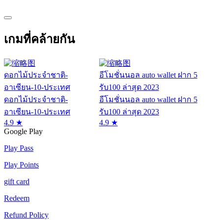
เกมที่คล้ายกัน
ดอกไม้ประจําชาติ-
อีโมชั่นนอล auto wallet ฝาก 5
อาเซียน-10-ประเทศ
รับ100 ล่าสุด 2023
ดอกไม้ประจําชาติ-
อีโมชั่นนอล auto wallet ฝาก 5
อาเซียน-10-ประเทศ
รับ100 ล่าสุด 2023
4.9 ★
4.9 ★
Google Play
Play Pass
Play Points
gift card
Redeem
Refund Policy