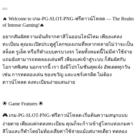
🔥 Welcome to เกม-PG-SLOT-PNG-ฟรีดาวน์โหลด — The Realm
of Intense Gaming!🔥
อยากสัมผัสความมันส์จากคาสิโนออนไลน์ไหม เพียงแค่ลง
ทะเบียน คุณจะเปิดประตูสู่โลกของเกมที่หลากหลายไม่ว่าจะเป็น
สล็อต รูเล็ต หรือกีฬาแบบครบวงจร โดยทั้งหมดนี้ไม่มีค่าใช้จ่าย
แถมยังสามารถทดลองเล่นฟรี เพียงแค่เข้าสู่ระบบ ก็สัมผัสกับ
โอกาสพิเศษ นอกจากนี้ เรา ยังมีโปรโมชั่นสุดเจ๋ง อัพเดตทุกวัน
เช่น การทดลองเล่น ของขวัญ และแชร์เครดิต ไม่ต้อง
ดาวน์โหลด ลงทะเบียนง่ายแสนง่าย
🌟 Game Features 🌟
🎮 เกม-PG-SLOT-PNG-ฟรีดาวน์โหลด-เริ่มต้นความสนุกแบบ
ง่ายดาย เพียงแค่กดลงทะเบียน คุณก็จะก้าวเข้าสู่โลกแห่งเกมคา
สิโนและกีฬาโดยไม่ต้องเสียค่าใช้จ่ายแม้แต่บาทเดียว ทดลอง