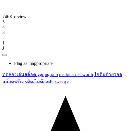
746K reviews
5
4
3
2
1
J
Flag as inappropriate
ทดลองเล่นสล็อต-ygr
ug-pub
ms-bitta-net-worth
ไอติมถ้วยวอล
สล็อตฟรีเครดิต-ไม่ต้องฝาก-ล่าสุด