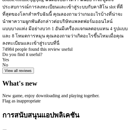
ประสบการณ์การลงทะเบียนและเข้าสู่ระบบกับคาสิโน slot ที่ดี
ที่สุดของโลกสำหรับฉันนี้ คุณลองถามว่าเกมอะไรบ้างที่น่าจะ
นำพาความผูกพันดังกล่าวต่อบริษัทแพลตฟอร์มออนไลน์
แบบบางแห่ง มีอย่างบวก 1 อันมีเครื่องแจกผลตอบแทน 4 รูปแบบ
และ 8 โหมดการหมุน คุณลองถามว่าเกิดอะไรขึ้นไหมเมื่อคุณ
ลงทะเบียนและเข้าสู่ระบบที่นี่
74984 people found this review useful
Do you find it useful?
Yes
No
View all reviews
What's new
New game, enjoy downloading and playing together.
Flag as inappropriate
การสนับสนุนแอปพลิเคชัน