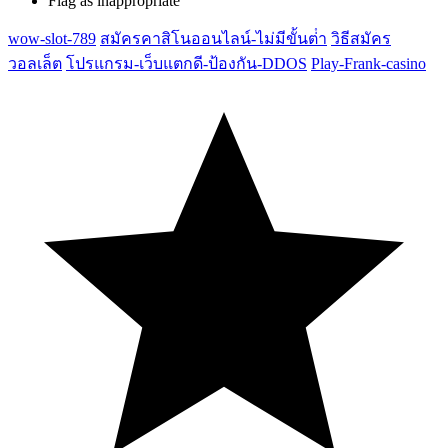
Flag as inappropriate
wow-slot-789
สมัครคาสิโนออนไลน์-ไม่มีขั้นต่ํา
วิธีสมัคร
วอลเล็ต
โปรแกรม-เว็บแตกดี-ป้องกัน-DDOS
Play-Frank-casino