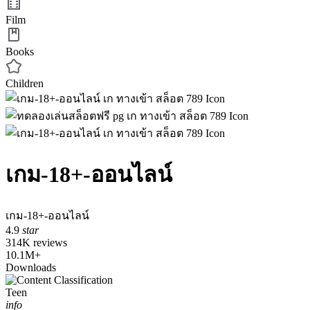
Film
Books
Children
เกม-18+-ออนไลน์
เกม-18+-ออนไลน์
4.9
star
314K reviews
10.1M+
Downloads
Teen
info