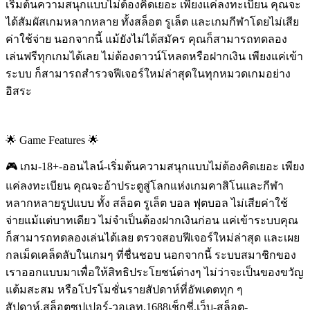
เริ่มต้นความสนุกแบบไม่ต้องคิดเยอะ เพียงแค่ลงทะเบียน คุณจะ
ได้สัมผัสเกมหลากหลาย ทั้งสล็อต รูเล็ต และเกมกีฬาโดยไม่เสีย
ค่าใช้จ่าย นอกจากนี้ แม้ยังไม่ได้สมัคร คุณก็สามารถทดลอง
เล่นฟรีทุกเกมได้เลย ไม่ต้องดาวน์โหลดหรือฝากเงิน เพียงแค่เข้า
ระบบ ก็สามารถสำรวจฟีเจอร์ใหม่ล่าสุดในทุกหมวดเกมอย่าง
อิสระ
🌟 Game Features 🌟
🎮 เกม-18+-ออนไลน์-เริ่มต้นความสนุกแบบไม่ต้องคิดเยอะ เพียง
แค่ลงทะเบียน คุณจะอ้าประตูสู่โลกแห่งเกมคาสิโนและกีฬา
หลากหลายรูปแบบ ทั้ง สล็อต รูเล็ต บอล ฟุตบอล ไม่เสียค่าใช้
จ่ายแม้แต่บาทเดียว ไม่จำเป็นต้องฝากเงินก่อน แค่เข้าระบบคุณ
ก็สามารถทดลองเล่นได้เลย ตรวจสอบฟีเจอร์ใหม่ล่าสุด และเผย
กลเม็ดเคล็ดลับในเกมๆ ที่ชื่นชอบ นอกจากนี้ ระบบสมาชิกของ
เราออกแบบมาเพื่อให้สิทธิประโยชน์ต่างๆ ไม่ว่าจะเป็นของขวัญ
แต้มสะสม หรือโปรโมชั่นรายสัปดาห์ที่อัพเดตทุก ๆ
สัปดาห์,สล็อตซุปเปอร์-วอเลท,1688เช็กชี่,เว็บ-สล็อต-