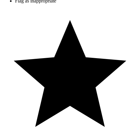
Flag as inappropriate