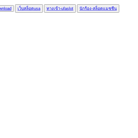
wnload
เว็บสล็อตusa
ทางเข้า-ufaslot
นักร้อง-สล็อตแมชชีน