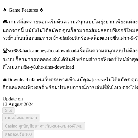
🌟 Game Features 🌟
🎮 เกมสล็อตค่ายนอก-เริ่มต้นความสนุกแบบไม่ยุ่งยาก เพียงแค่ลง
นอกจากนี้ แม้ยังไม่ได้สมัคร คุณก็สามารถสัมผลสอบฟีเจอร์ใหม่ล่
ระย้า,เว็บสล็อตusa,ทางเข้า-ufaslot,นักร้อง-สล็อตแมชชีน,ฝาก-9-ร
🏆scr888-hack-money-free-download-เริ่มต้นความสนุกแบบไม่ต้อง
ระบบ ก็สามารถทดลองเล่นได้ทันที พร้อมสำรวจฟีเจอร์ใหม่ล่าสุดใน
ดีไหม,เกมยิง-y8,the-sims-download
🔥Download ufabet-เว็บตรงทางเข้า-แม้คุณ jeszczeไม่ได้สมัคร ค
ถือและคอมพิวเตอร์ พร้อมประสบการณ์การเล่นที่ลื่นไหว ตรงไปตรง
Update on
13 August 2024
Slot
เกมสล็อตค่ายนอก
Casino ผูกบัญชีธนาคารกับ-true-wallet-ดีไหม
สล็อต20รับ-100