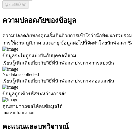
@za89สล็อต
ความปลอดภัยของข้อมูล
ความปลอดภัยของคุณเริ่มต้นด้วยการเข้าใจว่านักพัฒนารวบรวม
การใช้งาน ภูมิภาค และอายุ
ข้อมูลต่อไปนี้จัดทำโดยนักพัฒนา ซึ
ข้อมูลจะไม่ถูกแบ่งปันกับบุคคลที่สาม
เรียนรู้เพิ่มเติมเกี่ยวกับวิธีที่นักพัฒนาประกาศการแบ่งปัน
No data is collected
เรียนรู้เพิ่มเติมเกี่ยวกับวิธีที่นักพัฒนาประกาศคอลเลกชัน
ข้อมูลถูกเข้ารหัสระหว่างการส่ง
คุณสามารถขอให้ลบข้อมูลได้
more information
คะแนนและบทวิจารณ์