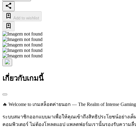
Add to wishlist
เกี่ยวกับเกมนี้
🔥 Welcome to เกมสล็อตค่ายนอก — The Realm of Intense Gaming
ระบบสมาชิกออกแบบมาเพื่อให้คุณเข้าถึงสิทธิประโยชน์อย่างเต็มท
คอมพิวเตอร์ ไม่ต้องโหลดแอป แพลตฟอร์มเรานั้นรองรับความลื