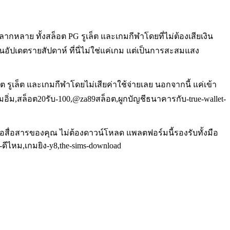
หลาย ทั้งสล็อต PG รูเล็ต และเกมกีฬาโดยที่ไม่ต้องเสียเงิน
นอัปเดตรายสัปดาห์ ที่นี่ไม่ใช่แค่เกม แต่เป็นการสะสมแสง
รูเล็ต และเกมกีฬาโดยไม่เสียค่าใช้จ่ายเลย นอกจากนี้ แค่เข้า
อิ่ม,สล็อต20รับ-100,@za89สล็อต,ผูกบัญชีธนาคารกับ-true-wallet-
มือสื่อสารของคุณ ไม่ต้องดาวน์โหลด แพลตฟอร์มนี้รองรับทั้งมือ
ีไหม,เกมยิง-y8,the-sims-download