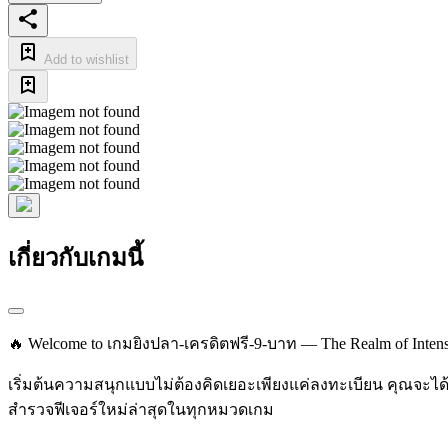
Add to wishlist
เกี่ยวกับเกมนี้
🔥 Welcome to เกมยิงปลา-เครดิตฟรี-9-บาท — The Realm of Inten
เริ่มต้นความสนุกแบบไม่ต้องคิดเยอะเพียงแค่ลงทะเบียน คุณจะได้
สำรวจฟีเจอร์ใหม่ล่าสุดในทุกหมวดเกม