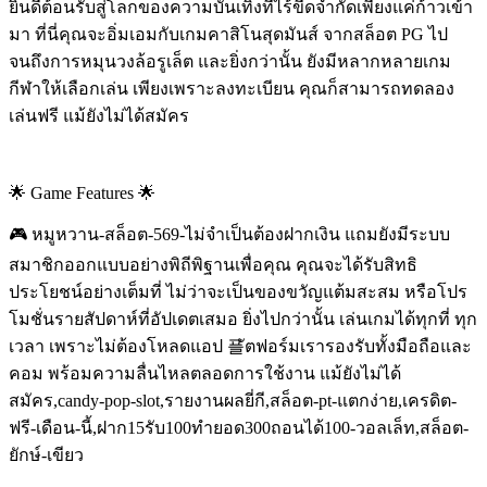
ยินดีต้อนรับสู่โลกของความบันเทิงที่ไร้ขีดจำกัดเพียงแค่ก้าวเข้า
มา ที่นี่คุณจะอิ่มเอมกับเกมคาสิโนสุดมันส์ จากสล็อต PG ไป
จนถึงการหมุนวงล้อรูเล็ต และยิ่งกว่านั้น ยังมีหลากหลายเกม
กีฬาให้เลือกเล่น เพียงเพราะลงทะเบียน คุณก็สามารถทดลอง
เล่นฟรี แม้ยังไม่ได้สมัคร
🌟 Game Features 🌟
🎮 หมูหวาน-สล็อต-569-ไม่จำเป็นต้องฝากเงิน แถมยังมีระบบ
สมาชิกออกแบบอย่างพิถีพิฐานเพื่อคุณ คุณจะได้รับสิทธิ
ประโยชน์อย่างเต็มที่ ไม่ว่าจะเป็นของขวัญแต้มสะสม หรือโปร
โมชั่นรายสัปดาห์ที่อัปเดตเสมอ ยิ่งไปกว่านั้น เล่นเกมได้ทุกที่ ทุก
เวลา เพราะไม่ต้องโหลดแอป 플ัตฟอร์มเรารองรับทั้งมือถือและ
คอม พร้อมความลื่นไหลตลอดการใช้งาน แม้ยังไม่ได้
สมัคร,candy-pop-slot,รายงานผลยี่กี,สล็อต-pt-แตกง่าย,เครดิต-
ฟรี-เดือน-นี้,ฝาก15รับ100ทํายอด300ถอนได้100-วอลเล็ท,สล็อต-
ยักษ์-เขียว