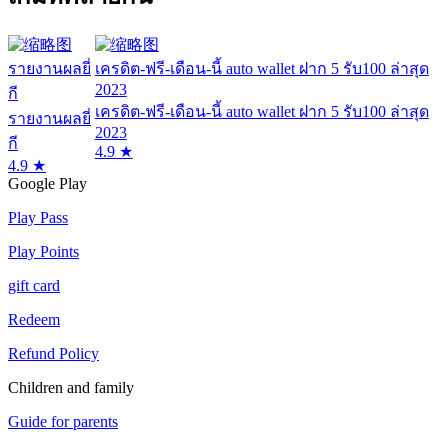
รายงานผลยี่
เครดิต-ฟรี-เดือน-นี้ auto wallet ฝาก 5 รับ100 ล่าสุด
2023
กี
เครดิต-ฟรี-เดือน-นี้ auto wallet ฝาก 5 รับ100 ล่าสุด
รายงานผลยี่
2023
กี
4.9 ★
4.9 ★
Google Play
Play Pass
Play Points
gift card
Redeem
Refund Policy
Children and family
Guide for parents