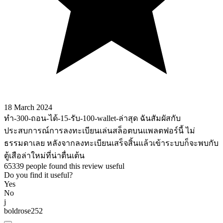
18 March 2024
ทํา-300-ถอน-ได้-15-รับ-100-wallet-ล่าสุด ฉันสัมผัสกับ
ประสบการณ์การลงทะเบียนเล่นสล็อตบนแพลตฟอร์นี้ ไม่
ธรรมดาเลย หลังจากลงทะเบียนเสร็จสิ้นแล้วเข้าระบบก็จะพบกับ
ตู้เสือล่าใหม่ที่น่าตื่นเต้น
65339 people found this review useful
Do you find it useful?
Yes
No
j
boldrose252