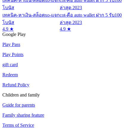
เทคนิค-หาเงิน-สล็อตxo-แจก
cot-คือ auto wallet ฝาก 5 รับ100
โบนัส
ล่าสุด 2023
เทคนิค-หาเงิน-สล็อตxo-แจก
cot-คือ auto wallet ฝาก 5 รับ100
โบนัส
ล่าสุด 2023
4.9 ★
4.9 ★
Google Play
Play Pass
Play Points
gift card
Redeem
Refund Policy
Children and family
Guide for parents
Family sharing feature
Terms of Service