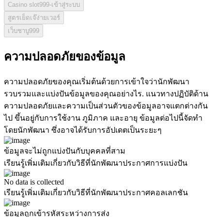
Casino slot999-เข้าสู่ระบบ
สูตรเย็ดเจ๊ง่ายเวอร์
เว็บชาบู999
ความปลอดภัยของข้อมูล
ความปลอดภัยของคุณเริ่มต้นด้วยการเข้าใจว่านักพัฒนา
รวบรวมและแบ่งปันข้อมูลของคุณอย่างไร.
แนวทางปฏิบัติด้าน
ความปลอดภัยและความเป็นส่วนตัวของข้อมูลอาจแตกต่างกัน
ไป ขึ้นอยู่กับการใช้งาน ภูมิภาค และอายุ
ข้อมูลต่อไปนี้จัดทำ
โดยนักพัฒนา ซึ่งอาจได้รับการอัปเดตเป็นระยะๆ
ข้อมูลจะไม่ถูกแบ่งปันกับบุคคลที่สาม
เรียนรู้เพิ่มเติมเกี่ยวกับวิธีที่นักพัฒนาประกาศการแบ่งปัน
No data is collected
เรียนรู้เพิ่มเติมเกี่ยวกับวิธีที่นักพัฒนาประกาศคอลเลกชัน
ข้อมูลถูกเข้ารหัสระหว่างการส่ง