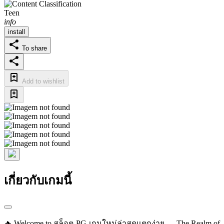
Teen
info
install
To share
Add to wishlist
เกี่ยวกับเกมนี้
🔥 Welcome to สล็อต-PG-เกมใหม่ล่าสุดแตกง่าย — The Realm of