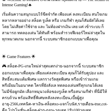
Intense Gaming!🔥
เริ่มต้นความสนุกแบบไร้ขีดจำกัด เพียงแค่ ลงทะเบียน สนใจเกม
หลากหลายอย่าง สล็อต รูเล็ต หรือ เกมกีฬา คุณก็สัมผัสได้เลย
โดย ไม่เสียค่าใช้จ่าย และ ไม่ต้องฝากเงิน เลย แค่ เข้าระบบ ก็
สามารถ ทดลองเล่น ได้ทันที พร้อมสำรวจฟีเจอร์ใหม่ล่าสุดใน
ทุกหมวดเกม นอกจากนี้ ระบบสมาชิกออกแบบมาเพื่อคุณ
🌟 Game Features 🌟
🎮 สล็อต-PG-เกมใหม่ล่าสุดแตกง่าย-นอกจากนี้ ระบบสมาชิก
ออกแบบมาเพื่อคุณ เพียงแค่ลงทะเบียน คุณก็ได้รับคูปอง และ
สิทธิ์สะสมแต้มพิเศษ แลกรางวัลสุดพิเศษ หรือเข้าร่วมเกม
พรีเมียมในอนาคต ใครที่ยังลังเล ทดลองเล่นฟรีทุกเกมได้เลย
ไม่มีข้อผูกมัด เลือกหมุนวงล้อของรูเล็ต หรือสนามกีฬา ที่นี่มีให้
ครบถ้วน พร้อมสิทธิ์พิเศษหลังลงทะเบียน,เบี้ยผู้สูง
อายุ-2566,เทคนิค-หาเงิน-สล็อตxo-แจกโบนัส,รายเดือน-true,cot-
คือ,โปรโมชั่น-สล็อต-ฝาก-ถอน-วอเลท,1รับ100วอเลท