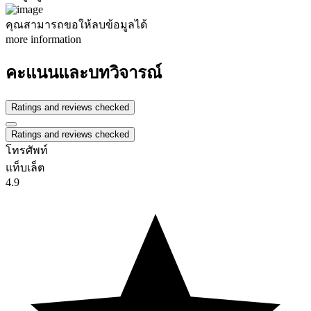
คุณสามารถขอให้ลบข้อมูลได้
more information
คะแนนและบทวิจารณ์
Ratings and reviews checked
Ratings and reviews checked
โทรศัพท์
แท็บเล็ต
4.9