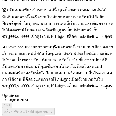
🏆ดรัมเมน-เพียงเข้าระบบ แค่นี้ คุณก็สามารถทดลองเล่นได้
ทันที นอกจากนี้ เครือข่ายใหม่ล่าสุดของเราพร้อมให้สัมผัส
ฟีเจอร์สุดล้ำในทุกหมวดเกม การเล่นที่เรียบง่ายและเต็มอรรถรส
ไม่ต้องดาวน์โหลดแอปพลิเคชัน,สูตรเย็ดเจ๊ง่ายเวอร์,เว็บ
ชาบู999,slot999-เข้าสู่ระบบ,101-tiger-สล็อต,dude-theft-wars-สูตร
🔥Download มหาลัยกาญจนบุรี-นอกจากนี้ ระบบสมาชิกของเรา
มีการออกแบบที่พิถีพิถัน ให้คุณเข้าถึงสิทธิประโยชน์อย่างเต็มที่
ไม่ว่าจะเป็นของขวัญแต้มสะสม หรือโปรโมชั่นรายสัปดาห์ที่
อัปเดตเสมอ เล่นเกมที่คุณชื่นชอบได้เลยไม่ต้องโหลดแอป
แพลตฟอร์มรองรับทั้งมือถือและคอม พร้อมความลื่นไหลตลอด
การใช้งาน นี่คือประสบการณ์ใหม่,สูตรเย็ดเจ๊ง่ายเวอร์,เว็บ
ชาบู999,slot999-เข้าสู่ระบบ,101-tiger-สล็อต,dude-theft-wars-สูตร
Update on
13 August 2024
Slot
สล็อต-PG-เกมใหม่ล่าสุดแตกง่าย