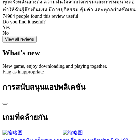
ทุกครั้งที่ฉันอ้างถึง ความมั่นใจจากกิจกรรมและการหมุนวงล้อ
ทำให้ฉันรู้สึกเต้นแรง มีการยุติธรรม คุ้มค่า และทุกอย่างชัดเจน
74984 people found this review useful
Do you find it useful?
Yes
No
View all reviews
What's new
New game, enjoy downloading and playing together.
Flag as inappropriate
การสนับสนุนแอปพลิเคชัน
เกมที่คล้ายกัน