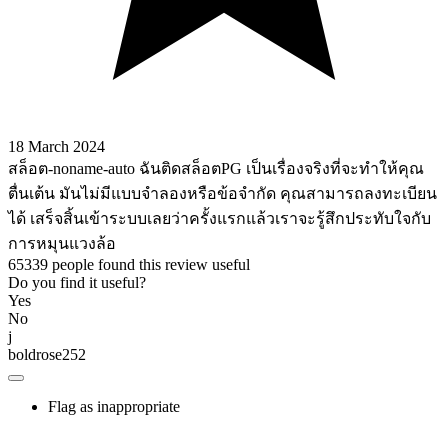
18 March 2024
สล็อต-noname-auto ฉันติดสล็อตPG เป็นเรื่องจริงที่จะทำให้คุณ
ตื่นเต้น มันไม่มีแบบจำลองหรือข้อจำกัด คุณสามารถลงทะเบียน
ได้ เสร็จสิ้นเข้าระบบเลยว่าครั้งแรกแล้วเราจะรู้สึกประทับใจกับ
การหมุนแวงล้อ
65339 people found this review useful
Do you find it useful?
Yes
No
j
boldrose252
Flag as inappropriate