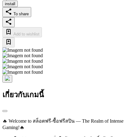
install
To share
Add to wishlist
เกี่ยวกับเกมนี้
🔥 Welcome to สล็อตฟรี-ซื้อฟรีสปิน — The Realm of Intense
Gaming!🔥