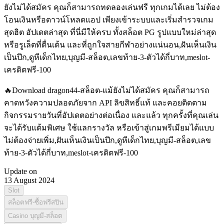
ยังไม่ได้สมัคร คุณก็สามารถทดลองเล่นฟรี ทุกเกมได้เลย ไม่ต้อง
โอนเงินหรือดาวน์โหลดแอป เพียงเข้าระบบและเริ่มสำรวจเกม
สุดฮิต อัปเดตล่าสุด ที่นี่มีให้ครบ ทั้งสล็อต PG รูปแบบใหม่ล่าสุด
หรือรูเล็ตที่ตื่นเต้น และที่ถูกใจสายกีฬาอย่างแน่นอน,ฝันเห็นเงิน
เป็นปึก,ดูหีเด็กไทย,บุญมี-สล็อต,เลขท้าย-3-ตัวได้กี่บาท,meslot-
เครดิตฟรี-100
🔥Download dragon44-สล็อต-แม้ยังไม่ได้สมัคร คุณก็สามารถ
คาดหวังความปลอดภัยจาก API ลิขสิทธิ์แท้ และคอยติดตาม
กิจกรรมรายวันที่อัปเดตอย่างต่อเนื่อง และแล้ว ทุกครั้งที่คุณเล่น
จะได้รับแต้มพิเศษ ใช้แลกรางวัล หรือเข้าสู่เกมพรีเมียมได้แบบ
ไม่ต้องจ่ายเพิ่ม,ฝันเห็นเงินเป็นปึก,ดูหีเด็กไทย,บุญมี-สล็อต,เลข
ท้าย-3-ตัวได้กี่บาท,meslot-เครดิตฟรี-100
Update on
13 August 2024
Slot
สล็อตฟรี-ซื้อฟรีสปิน
Casino บุญมี-สล็อต