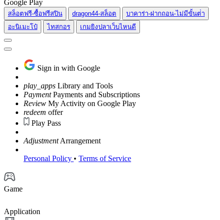
Google Play
สล็อตฟรี-ซื้อฟรีสปิน
dragon44-สล็อต
บาคาร่า-ฝากถอน-ไม่มีขั้นต่ํา
อะนิเมะโป๋
ไทสกอร
เกมยิงปลาเว็บไหนดี
Sign in with Google
play_apps
Library and Tools
Payment
Payments and Subscriptions
Review
My Activity on Google Play
redeem
offer
Play Pass
Adjustment
Arrangement
Personal Policy
•
Terms of Service
Game
Application