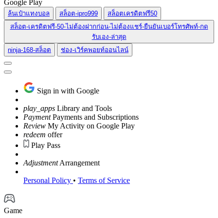
Google Play
ล้นเป๋าแทงบอล
สล็อต-ipro999
สล็อตเครดิตฟรี50
สล็อต-เครดิตฟรี-50-ไม่ต้องฝากก่อน-ไม่ต้องแชร์-ยืนยันเบอร์โทรศัพท์-กด
รับเอง-ล่าสุด
ninja-168-สล็อต
ช่อง-เวิร์คพอยท์ออนไลน์
Sign in with Google
play_apps
Library and Tools
Payment
Payments and Subscriptions
Review
My Activity on Google Play
redeem
offer
Play Pass
Adjustment
Arrangement
Personal Policy
•
Terms of Service
Game