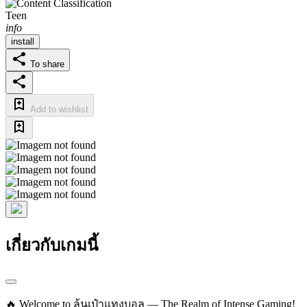
Teen
info
install
To share
Add to wishlist
เกี่ยวกับเกมนี้
🔥 Welcome to ล้นเป๋าแทงบอล — The Realm of Intense Gaming!