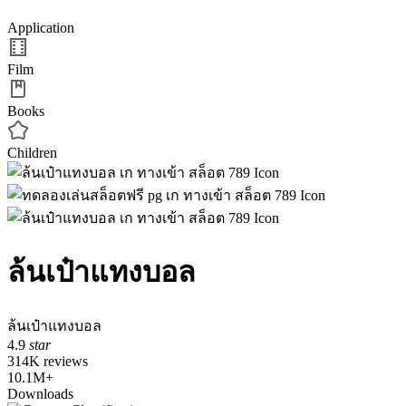
Application
Film
Books
Children
ล้นเป๋าแทงบอล
ล้นเป๋าแทงบอล
4.9
star
314K reviews
10.1M+
Downloads