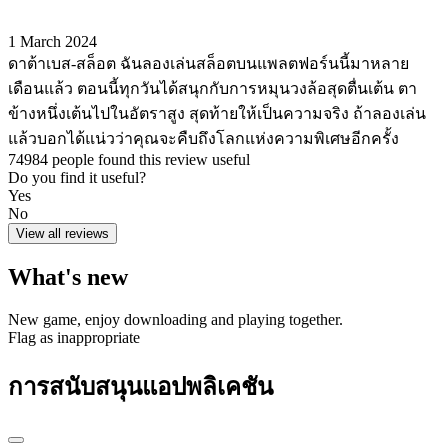
1 March 2024
ดาต้าเบส-สล็อต ฉันลองเล่นสล็อตบนแพลตฟอร์นนี้มาหลาย
เดือนแล้ว ตอนนี้ทุกวันได้สนุกกับการหมุนวงล้อสุดตื่นเต้น ตา
ข้างหนึ่งเต้นไปในอัตราสูง สุดท้ายให้เป็นความจริง ถ้าลองเล่น
แล้วบอกได้แน่วว่าคุณจะคืบถึงโลกแห่งความพิเศษอีกครั้ง
74984 people found this review useful
Do you find it useful?
Yes
No
View all reviews
What's new
New game, enjoy downloading and playing together.
Flag as inappropriate
การสนับสนุนแอปพลิเคชัน