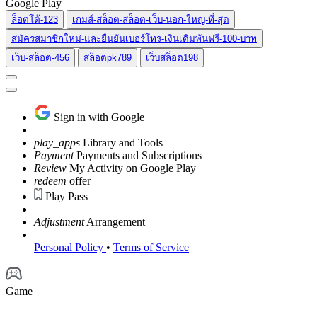
Google Play
ล็อตโต้-123
เกมส์-สล็อต-สล็อต-เว็บ-นอก-ใหญ่-ที่-สุด
สมัครสมาชิกใหม่-และยืนยันเบอร์โทร-เงินเดิมพันฟรี-100-บาท
เว็บ-สล็อต-456
สล็อตpk789
เว็บสล็อต198
Sign in with Google
play_apps
Library and Tools
Payment
Payments and Subscriptions
Review
My Activity on Google Play
redeem
offer
Play Pass
Adjustment
Arrangement
Personal Policy
•
Terms of Service
Game