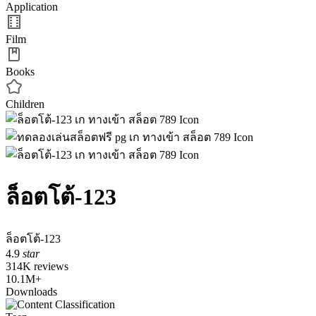
Application
Film
Books
Children
ล็อตโต้-123
ล็อตโต้-123
4.9
star
314K reviews
10.1M+
Downloads