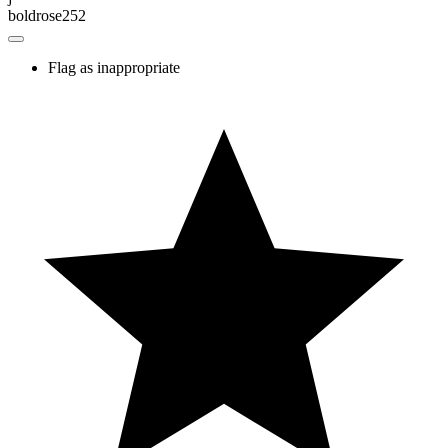
boldrose252
Flag as inappropriate