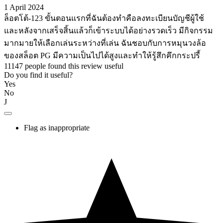
1 April 2024
ล็อตโต้-123 ขั้นตอนแรกที่ฉันต้องทำคือลงทะเบียนบัญชีผู้ใช้
และหลังจากเสร็จสิ้นแล้วก็เข้าระบบได้อย่างรวดเร็ว มีกิจกรรม
มากมายให้เลือกเล่นระหว่างที่เล่น ฉันชอบกับการหมุนวงล้อ
ของสล็อต PG มีความเป็นไปได้สูงและทำให้รู้สึกคึกกระปรี้
11147 people found this review useful
Do you find it useful?
Yes
No
J
Flag as inappropriate