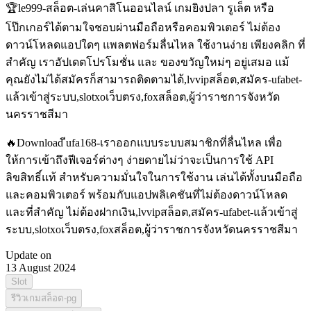
🏆le999-สล็อต-เล่นคาสิโนออนไลน์ เกมยิงปลา รูเล็ต หรือ
โป๊กเกอร์ได้ตามใจชอบผ่านมือถือหรือคอมพิวเตอร์ ไม่ต้อง
ดาวน์โหลดแอปใดๆ แพลตฟอร์มลื่นไหล ใช้งานง่าย เพียงคลิก ที่
สำคัญ เราอัปเดตโปรโมชั่น และ ของขวัญใหม่ๆ อยู่เสมอ แม้
คุณยังไม่ได้สมัครก็สามารถติดตามได้,lvvipสล็อต,สมัคร-ufabet-
แล้วเข้าสู่ระบบ,slotxoเว็บตรง,foxสล็อต,ผู้ว่าราชการจังหวัด
นครราชสีมา
🔥Download ีufa168-เราออกแบบระบบสมาชิกที่ลื่นไหล เพื่อ
ให้การเข้าถึงฟีเจอร์ต่างๆ ง่ายดายไม่ว่าจะเป็นการใช้ API
ลิขสิทธิ์แท้ สำหรับความมั่นใจในการใช้งาน เล่นได้ทั้งบนมือถือ
และคอมพิวเตอร์ พร้อมกับแอปพลิเคชันที่ไม่ต้องดาวน์โหลด
และที่สำคัญ ไม่ต้องฝากเงิน,lvvipสล็อต,สมัคร-ufabet-แล้วเข้าสู่
ระบบ,slotxoเว็บตรง,foxสล็อต,ผู้ว่าราชการจังหวัดนครราชสีมา
Update on
13 August 2024
Slot
รีวิวเกมสล็อต-pg