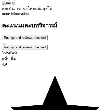
คุณสามารถขอให้ลบข้อมูลได้
more information
คะแนนและบทวิจารณ์
Ratings and reviews checked
Ratings and reviews checked
โทรศัพท์
แท็บเล็ต
4.9