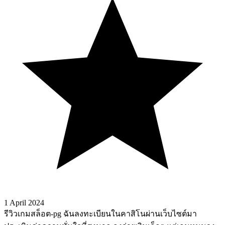
1 April 2024
รีวิวเกมสล็อต-pg ฉันลงทะเบียนในคาสิโนผ่านเว็บไซต์มา