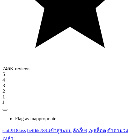
746K reviews
5
4
3
2
1
J
Flag as inappropriate
slot-918kiss
betflik789-เข้าสู่ระบบ
ลักกี้99
7gสล็อต
คำถามวง
เหล้า