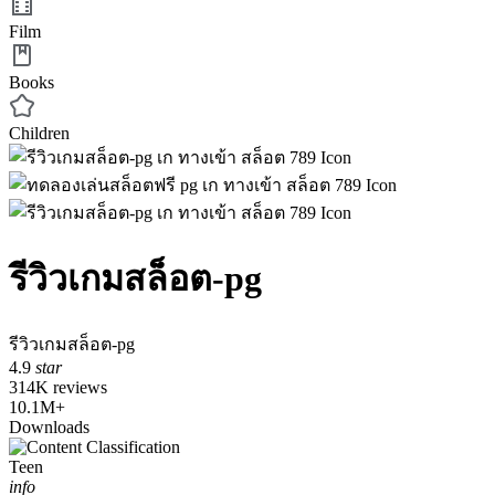
Film
Books
Children
รีวิวเกมสล็อต-pg
รีวิวเกมสล็อต-pg
4.9
star
314K reviews
10.1M+
Downloads
Teen
info