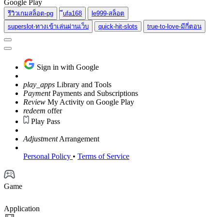
Google Play
รีวิวเกมสล็อต-pg
ีufa168
le999-สล็อต
superslot-ทางเข้าเล่นผ่านเว็บ
quick-hit-slots
true-to-love-มีกี่ตอน
Sign in with Google
play_apps
Library and Tools
Payment
Payments and Subscriptions
Review
My Activity on Google Play
redeem
offer
Play Pass
Adjustment
Arrangement
Personal Policy
•
Terms of Service
Game
Application