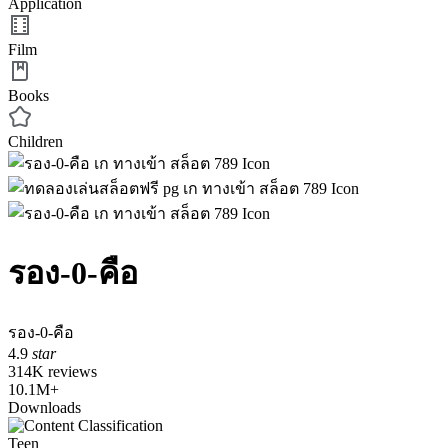
Application
Film
Books
Children
รอง-0-คือ
รอง-0-คือ
4.9
star
314K reviews
10.1M+
Downloads
Teen