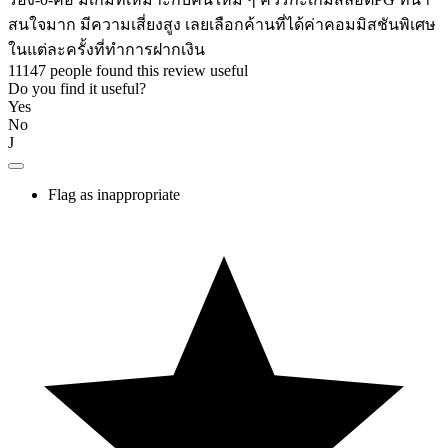
สนใจมาก มีความเสี่ยงสูง เลยเลือกค้านที่ได้ค่าคอมมิสชันพิเศษ
ในแต่ละครั้งที่ทำการฝากเงิน
11147 people found this review useful
Do you find it useful?
Yes
No
J
Flag as inappropriate