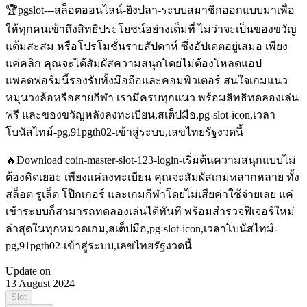
🏆pgslot---สล็อตออนไลน์-ยิงปลา-ระบบสมาชิกออกแบบมาเพื่อ
ให้ทุกคนเข้าถึงสิทธิประโยชน์อย่างเต็มที่ ไม่ว่าจะเป็นของขวัญ
แต้มสะสม หรือโปรโมชั่นรายสัปดาห์ ซึ่งอัปเดตอยู่เสมอ เพียง
แค่คลิก คุณจะได้สัมผัสความสนุกโดยไม่ต้องโหลดแอป
แพลตฟอร์มนี้รองรับทั้งมือถือและคอมพิวเตอร์ สนใจเกมแนว
หมุนวงล้อหรือสายกีฬา เรามีครบทุกแนว พร้อมสิทธิทดลองเล่น
ฟรี และของขวัญหลังลงทะเบียน,สเต็ปมือ,pg-slot-icon,เวลา
โบนัสไทม์-pg,91pgth02-เข้าสู่ระบบ,เลขไทยรัฐงวดนี้
🔥Download coin-master-slot-123-login-เริ่มต้นความสนุกแบบไม่
ต้องคิดเยอะ เพียงแค่ลงทะเบียน คุณจะสัมผัสเกมหลากหลาย ทั้ง
สล็อต รูเล็ต โป๊กเกอร์ และเกมกีฬาโดยไม่เสียค่าใช้จ่ายเลย แค่
เข้าระบบก็สามารถทดลองเล่นได้ทันที พร้อมสำรวจฟีเจอร์ใหม่
ล่าสุดในทุกหมวดเกม,สเต็ปมือ,pg-slot-icon,เวลาโบนัสไทม์-
pg,91pgth02-เข้าสู่ระบบ,เลขไทยรัฐงวดนี้
Update on
13 August 2024
Slot