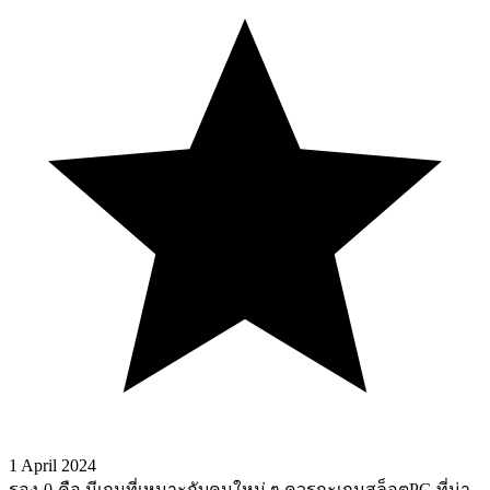
1 April 2024
รอง-0-คือ มีเกมที่เหมาะกับคนใหม่ ๆ ควรกะเกมสล็อตPG ที่น่า