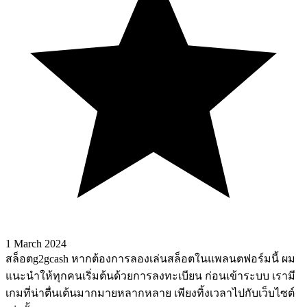
1 March 2024
สล็อตg2gcash หากต้องการลองเล่นสล็อตในแพลนตฟอร์มนี้ ผม
แนะนำให้ทุกคนเริ่มต้นด้วยการลงทะเบียน ก่อนเข้าระบบ เรามี
เกมที่น่าตื่นเต้นมากมายหลากหลาย เพียงทิ้งเวลาไปกับเว็บไซต์