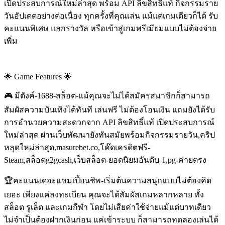
เปิดประสบการณ์ใหม่ล่าสุด พร้อม API ลิขสิทธิ์แท้ กิจกรรมราย
วันอัปเดตอย่างต่อเนื่อง ทุกครั้งที่คุณเล่น แม้แต่เกมเดียวก็ได้ รับ
คะแนนพิเศษ แลกรางวัล หรือเข้าสู่เกมพรีเมียมแบบไม่ต้องจ่าย
เพิ่ม
🌟 Game Features 🌟
🎮 มีตังค์-1688-สล็อต-แม้คุณจะไม่ได้สมัครสมาชิกก็สามารถ
สัมผัสความบันเทิงได้ทันที เล่นฟรี ไม่ต้องโอนเงิน แถมยังได้รับ
การอำนวยความสะดวกจาก API ลิขสิทธิ์แท้ เปิดประสบการณ์
ใหม่ล่าสุด ผ่านเว็บพัฒนายังทันสมัยพร้อมกิจกรรมรายวัน,คริป
หลุดใหม่ล่าสุด,masurebet.co,โค๊ดเครดิตฟรี-
Steam,สล็อตg2gcash,เว็บสล็อต-ยอดนิยมอันดับ-1,pg-ค่ายตรง
🏆คะแนนเดอะแชมเปี้ยนชิพ-เริ่มต้นความสนุกแบบไม่ต้องคิด
เยอะ เพียงแค่ลงทะเบียน คุณจะได้สัมผัสเกมหลากหลาย ทั้ง
สล็อต รูเล็ต และเกมกีฬา โดยไม่เสียค่าใช้จ่ายแม้แต่บาทเดียว
ไม่จำเป็นต้องฝากเงินก่อน แค่เข้าระบบ ก็สามารถทดลองเล่นได้