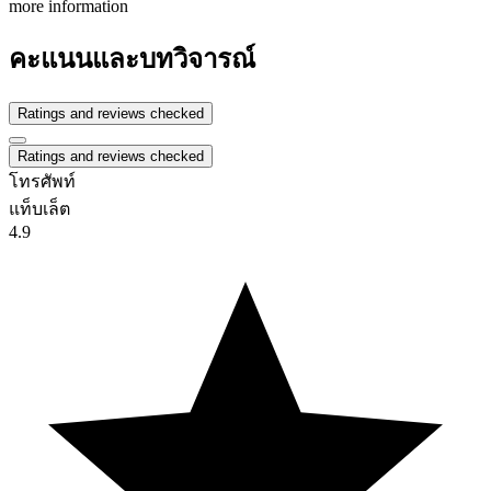
more information
คะแนนและบทวิจารณ์
Ratings and reviews checked
Ratings and reviews checked
โทรศัพท์
แท็บเล็ต
4.9