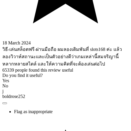
18 March 2024
วิธี-เล่นสล็อตฟรี-ผ่านมือถือ ผมลองเดิมพันที่ slots168 ค่ะ แล้ว
ลองวิวาห์สถานะและเป็นตัวอย่างดีว่าเกมเหล่านี้สมจริญานี้
หลากหลายสไตล์ และให้ความคิดที่จะต้องเล่นต่อไป
65339 people found this review useful
Do you find it useful?
Yes
No
j
boldrose252
Flag as inappropriate