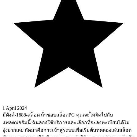
1 April 2024
มีตังค์-1688-สล็อต ถ้าชอบสล็อตPG คุณจะไม่ผิดไปกับ
แพลตฟอร์มนี้ ฉันลองใช้บริการและเลือกที่จะลงทะเบียนได้ไม่
ยุ่งยากเลย ถัดมาคือการเข้าสู่ระบบเพื่อเริ่มต้นทดลองเล่นสล็อต