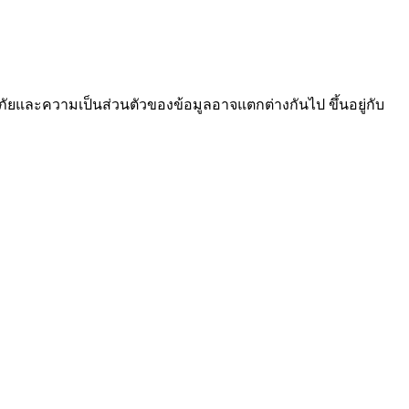
ยและความเป็นส่วนตัวของข้อมูลอาจแตกต่างกันไป ขึ้นอยู่กับ