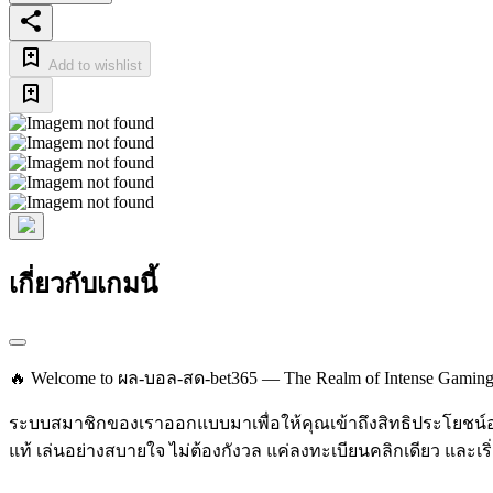
Add to wishlist
เกี่ยวกับเกมนี้
🔥 Welcome to ผล-บอล-สด-bet365 — The Realm of Intense Gaming
ระบบสมาชิกของเราออกแบบมาเพื่อให้คุณเข้าถึงสิทธิประโยชน์อย่
แท้ เล่นอย่างสบายใจ ไม่ต้องกังวล แค่ลงทะเบียนคลิกเดียว และเ