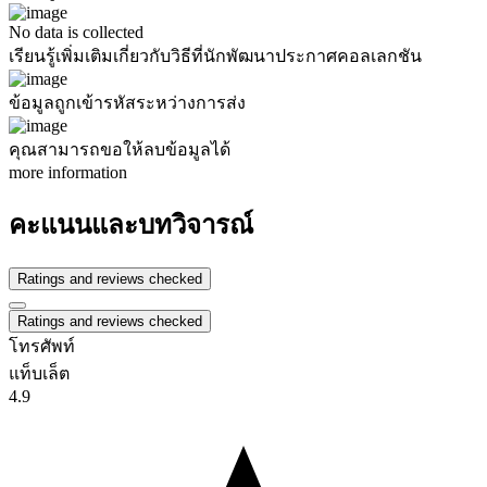
No data is collected
เรียนรู้เพิ่มเติมเกี่ยวกับวิธีที่นักพัฒนาประกาศคอลเลกชัน
ข้อมูลถูกเข้ารหัสระหว่างการส่ง
คุณสามารถขอให้ลบข้อมูลได้
more information
คะแนนและบทวิจารณ์
Ratings and reviews checked
Ratings and reviews checked
โทรศัพท์
แท็บเล็ต
4.9