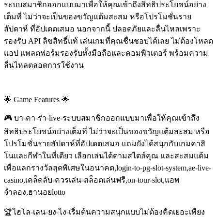
ระบบสมาชิกออกแบบมาเพื่อให้คุณเข้าถึงสิทธิประโยชน์อย่าง
เต็มที่ ไม่ว่าจะเป็นของขวัญแต้มสะสม หรือโปรโมชั่นราย
สัปดาห์ ที่อัปเดตเสมอ นอกจากนี้ ปลอดภัยและลื่นไหลเพราะ
รองรับ API ลิขสิทธิ์แท้ เล่นเกมที่คุณชื่นชอบได้เลย ไม่ต้องโหลด
แอป แพลตฟอร์มรองรับทั้งมือถือและคอมพิวเตอร์ พร้อมความ
ลื่นไหลตลอดการใช้งาน
🌟 Game Features 🌟
🎮 บา-คา-ร่า-live-ระบบสมาชิกออกแบบมาเพื่อให้คุณเข้าถึง
สิทธิประโยชน์อย่างเต็มที่ ไม่ว่าจะเป็นของขวัญแต้มสะสม หรือ
โปรโมชั่นรายสัปดาห์ที่อัปเดตเสมอ แถมยังได้สนุกกับเกมคาสิ
โนและกีฬาในที่เดียว เลือกเล่นได้ตามสไตล์คุณ และสะสมแต้ม
เพื่อแลกรางวัลสุดพิเศษในอนาคต,login-to-pg-slot-system,ae-live-
casino,เคล็ดลับ-ควรเล่น-สล็อตเล่นฟรี,on-tour-slot,แอพ
จำลอง,ฮานอยlotto
🏆ไฮโล-เลน-ยง-ไง-เริ่มต้นความสนุกแบบไม่ต้องคิดเยอะเพียง