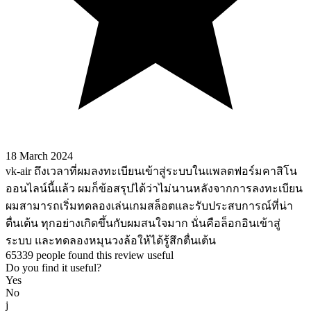
18 March 2024
vk-air ถึงเวลาที่ผมลงทะเบียนเข้าสู่ระบบในแพลตฟอร์มคาสิโน
ออนไลน์นี้แล้ว ผมก็ข้อสรุปได้ว่าไม่นานหลังจากการลงทะเบียน
ผมสามารถเริ่มทดลองเล่นเกมสล็อตและรับประสบการณ์ที่น่า
ตื่นเต้น ทุกอย่างเกิดขึ้นกับผมสนใจมาก นั่นคือล็อกอินเข้าสู่
ระบบ และทดลองหมุนวงล้อให้ได้รู้สึกตื่นเต้น
65339 people found this review useful
Do you find it useful?
Yes
No
j