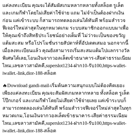
แค่ลงทะเบียน คุณจะได้สัมผัสเกมหลากหลายทั้งสล็อต รูเล็ต
และเกมกีฬาโดยไม่เสียค่าใช้จ่าย แถม ไม่จำเป็นต้องฝากเงิน
ก่อน แค่เข้าระบบ ก็สามารถทดลองเล่นได้ทันที พร้อมสำรวจ
ฟีเจอร์ใหม่ล่าสุดในทุกหมวดเกม ระบบสมาชิกออกแบบมาเพื่อ
ให้คุณเข้าถึงสิทธิประโยชน์อย่างเต็มที่ ไม่ว่าจะเป็นของขวัญ
แต้มสะสม หรือโปรโมชั่นรายสัปดาห์ที่อัปเดตเสมอ นอกจากนี้
เมื่อลงทะเบียนแล้ว คุณยังสามารถเริ่มสะสมแต้มไปแลกรางวัล
พิเศษได้เลย,โอนเงินจากวอลเล็ตเข้าธนาคาร-เสียค่าธรรมเนียม
ไหม,เลขลาวสามัคคี,superslot1234-ฝาก10-รับ100,https-wallet-
iwallet.-link,dior-188-สล็อต
🔥Download gandi-mail-เริ่มต้นความสนุกแบบไม่ต้องคิดเยอะ
เพียงแค่ลงทะเบียน คุณจะสัมผัสเกมหลากหลาย ทั้งสล็อต รูเล็ต
โป๊กเกอร์ และเกมกีฬาโดยไม่เสียค่าใช้จ่ายเลย แค่เข้าระบบก็
สามารถทดลองเล่นได้ทันที พร้อมสำรวจฟีเจอร์ใหม่ล่าสุดในทุก
หมวดเกม,โอนเงินจากวอลเล็ตเข้าธนาคาร-เสียค่าธรรมเนียม
ไหม,เลขลาวสามัคคี,superslot1234-ฝาก10-รับ100,https-wallet-
iwallet.-link,dior-188-สล็อต