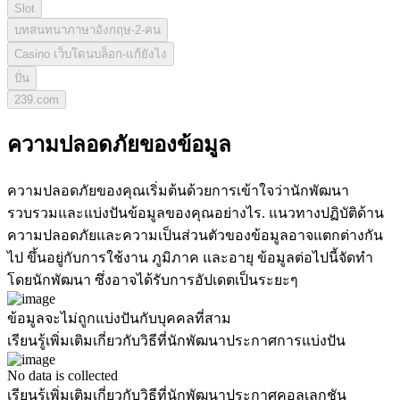
Slot
บทสนทนาภาษาอังกฤษ-2-คน
Casino เว็บโดนบล็อก-แก้ยังไง
ปั่น
239.com
ความปลอดภัยของข้อมูล
ความปลอดภัยของคุณเริ่มต้นด้วยการเข้าใจว่านักพัฒนา
รวบรวมและแบ่งปันข้อมูลของคุณอย่างไร.
แนวทางปฏิบัติด้าน
ความปลอดภัยและความเป็นส่วนตัวของข้อมูลอาจแตกต่างกัน
ไป ขึ้นอยู่กับการใช้งาน ภูมิภาค และอายุ
ข้อมูลต่อไปนี้จัดทำ
โดยนักพัฒนา ซึ่งอาจได้รับการอัปเดตเป็นระยะๆ
ข้อมูลจะไม่ถูกแบ่งปันกับบุคคลที่สาม
เรียนรู้เพิ่มเติมเกี่ยวกับวิธีที่นักพัฒนาประกาศการแบ่งปัน
No data is collected
เรียนรู้เพิ่มเติมเกี่ยวกับวิธีที่นักพัฒนาประกาศคอลเลกชัน