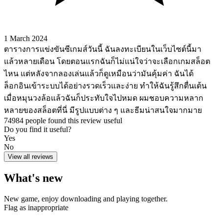
1 March 2024
ตารางการแข่งขันซีเกมส์วันนี้ ฉันลงทะเบียนในเว็บไซต์นี้มา
แล้วหลายเดือน โดยตอนแรกฉันก็ไม่แน่ใจว่าจะเลือกเกมสล็อต
ไหน แต่หลังจากลองเล่นแล้วก็ดูเหมือนว่ามันคุ้มค่า ฉันได้
ล็อกอินเข้าระบบได้อย่างรวดเร็วและง่าย ทำให้ฉันรู้สึกตื่นเต้น
เมื่อหมุนวงล้อแล้วฉันก็ประทับใจไปหมด ผมชอบความหลาก
หลายของสล็อตที่นี่ มีรูปแบบต่าง ๆ และธีมน่าสนใจมากมาย
74984 people found this review useful
Do you find it useful?
Yes
No
View all reviews
What's new
New game, enjoy downloading and playing together.
Flag as inappropriate