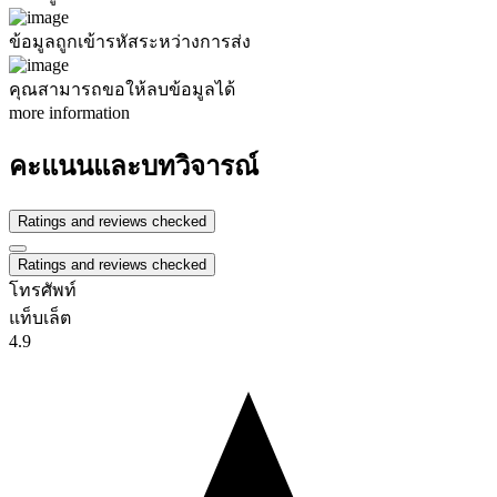
ข้อมูลถูกเข้ารหัสระหว่างการส่ง
คุณสามารถขอให้ลบข้อมูลได้
more information
คะแนนและบทวิจารณ์
Ratings and reviews checked
Ratings and reviews checked
โทรศัพท์
แท็บเล็ต
4.9