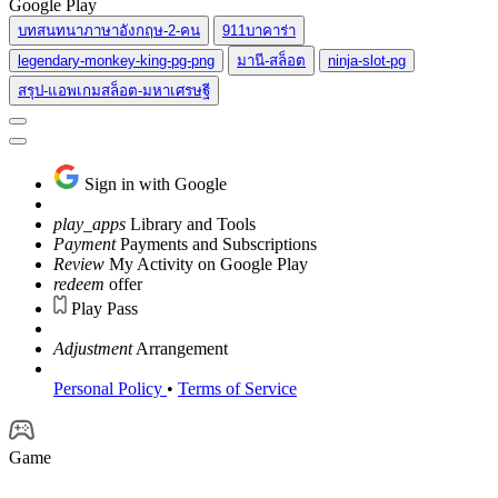
Google Play
บทสนทนาภาษาอังกฤษ-2-คน
911บาคาร่า
legendary-monkey-king-pg-png
มานี-สล็อต
ninja-slot-pg
สรุป-แอพเกมสล็อต-มหาเศรษฐี
Sign in with Google
play_apps
Library and Tools
Payment
Payments and Subscriptions
Review
My Activity on Google Play
redeem
offer
Play Pass
Adjustment
Arrangement
Personal Policy
•
Terms of Service
Game