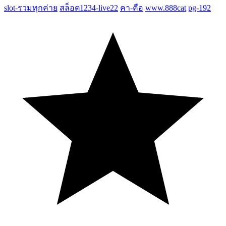
slot-รวมทุกค่าย
สล็อต1234-live22
คา-คือ
www.888cat
pg-192