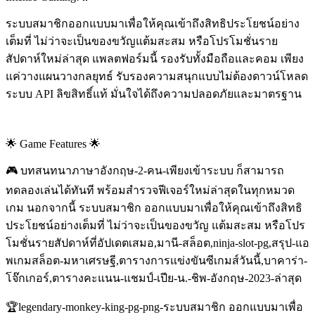
ระบบสมาชิกออกแบบมาเพื่อให้คุณเข้าถึงสิทธิประโยชน์อย่าง
เต็มที่ ไม่ว่าจะเป็นของขวัญแต้มสะสม หรือโปรโมชั่นราย
สัปดาห์ใหม่ล่าสุด แพลตฟอร์มนี้ รองรับทั้งมือถือและคอม เพียง
แค่วางแผนวางกลยุทธ์ รับรองความสนุกแบบไม่ต้องดาวน์โหลด
ระบบ API ลิขสิทธิ์แท้ มั่นใจได้ถึงความปลอดภัยและมาตรฐาน
🌟 Game Features 🌟
🎮 บทสนทนาภาษาอังกฤษ-2-คน-เพียงเข้าระบบ ก็สามารถ
ทดลองเล่นได้ทันที พร้อมสำรวจฟีเจอร์ใหม่ล่าสุดในทุกหมวด
เกม นอกจากนี้ ระบบสมาชิก ออกแบบมาเพื่อให้คุณเข้าถึงสิทธิ
ประโยชน์อย่างเต็มที่ ไม่ว่าจะเป็นของขวัญ แต้มสะสม หรือโปร
โมชั่นรายสัปดาห์ที่อัปเดตเสมอ,มานี-สล็อต,ninja-slot-pg,สรุป-แอ
พเกมสล็อต-มหาเศรษฐี,ตารางการแข่งขันซีเกมส์วันนี้,บาคาร่า-
โจ๊กเกอร์,ตารางคะแนน-แชมป์-เปีย-น.-ชิพ-อังกฤษ-2023-ล่าสุด
🏆legendary-monkey-king-pg-png-ระบบสมาชิก ออกแบบมาเพื่อ