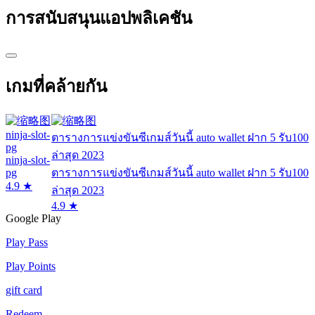
การสนับสนุนแอปพลิเคชัน
เกมที่คล้ายกัน
ninja-slot-
ตารางการแข่งขันซีเกมส์วันนี้ auto wallet ฝาก 5 รับ100
pg
ล่าสุด 2023
ninja-slot-
pg
ตารางการแข่งขันซีเกมส์วันนี้ auto wallet ฝาก 5 รับ100
4.9 ★
ล่าสุด 2023
4.9 ★
Google Play
Play Pass
Play Points
gift card
Redeem