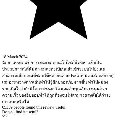
18 March 2024
นักล่าเครดิตฟรี การเล่นสล็อตบนเว็บไซต์นี้จริงๆ แล้วเป็น
ประสบการณ์ที่คุ้มค่า ผมลงทะเบียนแล้วเข้าระบบไม่ยุ่งเลย
สามารถเลือกเกมที่ชอบได้หลายหลายประเภท มีคนสอดส่องอยู่
เสมอระหว่างการเล่นทำให้รู้สึกปลอดภัยมากขึ้น ทำให้ผมลง
รอยเปิดใจว่ายังมีโอกาสชนะจริง แถมล้อคุณลับจะหมุนด้วย
ความเร็วของฮิปฮอปทำให้ถูกต้องจนไม่สามารถสงสัยได้ว่าจะ
เอาชนะหรือไม่
65339 people found this review useful
Do you find it useful?
Yes