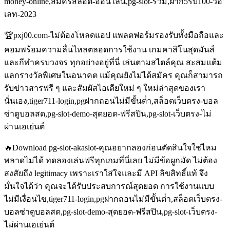
money-online,สมัครสล็อต-ออนไลน์,pg-slot-รวม,ฝาก5รับ100-วอ
เลท-2023
🏆pxj00.com-ไม่ต้องโหลดแอป แพลตฟอร์มรองรับทั้งมือถือและ
คอมพร้อมความลื่นไหลตลอดการใช้งาน เกมคาสิโนสุดมันส์
และกีฬาครบวงจร ทุกอย่างอยู่ที่นี่ เล่นตามสไตล์คุณ สะสมแต้ม
แลกรางวัลพิเศษในอนาคต แม้คุณยังไม่ได้สมัคร คุณก็สามารถ
รับข่าวสารฟรี ๆ และสัมผัสไอเดียใหม่ ๆ ใหม่ล่าสุดของเรา
นั่นเอง,tiger711-login,pgฝากถอนไม่มีขั้นต่ํา,สล็อตเว็บตรง-บอล
ซ่าดูบอลสด,pg-slot-demo-สุดยอด-ฟรีสปิน,pg-slot-เว็บตรง-ไม่
ผ่านเอเย่นต์
🔥Download pg-slot-akaslot-คุณอยากลองก่อนตัดสินใจใช่ไหม
พลาดไม่ได้ ทดลองเล่นฟรีทุกเกมที่นี่เลย ไม่มีข้อผูกมัด ไม่ต้อง
สงสัยถึง legitimacy เพราะเราใส่ใจและมี API ลิขสิทธิ์แท้ จึง
มั่นใจได้ว่า คุณจะได้รับประสบการณ์สุดยอด การใช้งานแบบ
ไม่มีเงื่อนไข,tiger711-login,pgฝากถอนไม่มีขั้นต่ํา,สล็อตเว็บตรง-
บอลซ่าดูบอลสด,pg-slot-demo-สุดยอด-ฟรีสปิน,pg-slot-เว็บตรง-
ไม่ผ่านเอเย่นต์