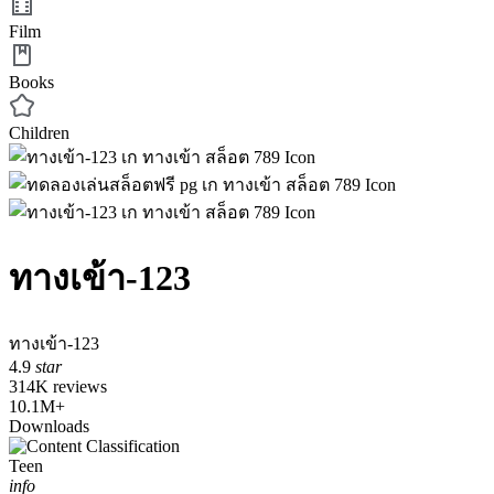
Film
Books
Children
ทางเข้า-123
ทางเข้า-123
4.9
star
314K reviews
10.1M+
Downloads
Teen
info