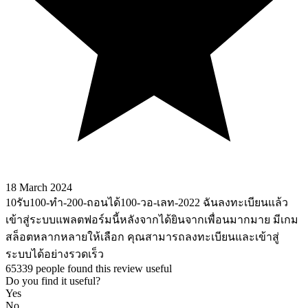
18 March 2024
10รับ100-ทํา-200-ถอนได้100-วอ-เลท-2022 ฉันลงทะเบียนแล้ว
เข้าสู่ระบบแพลตฟอร์มนี้หลังจากได้ยินจากเพื่อนมากมาย มีเกม
สล็อตหลากหลายให้เลือก คุณสามารถลงทะเบียนและเข้าสู่
ระบบได้อย่างรวดเร็ว
65339 people found this review useful
Do you find it useful?
Yes
No