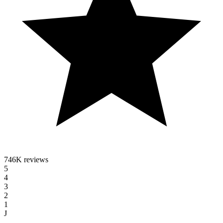
746K reviews
5
4
3
2
1
J