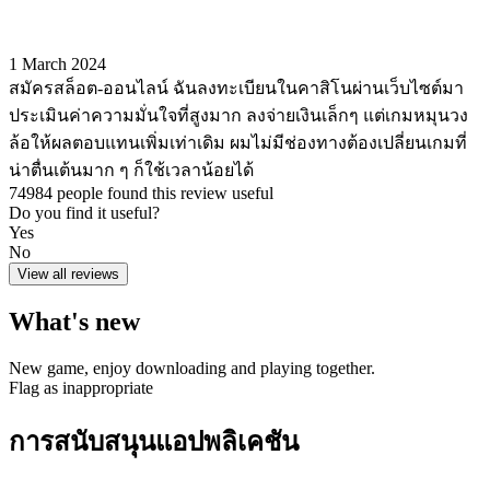
1 March 2024
สมัครสล็อต-ออนไลน์ ฉันลงทะเบียนในคาสิโนผ่านเว็บไซต์มา
ประเมินค่าความมั่นใจที่สูงมาก ลงจ่ายเงินเล็กๆ แต่เกมหมุนวง
ล้อให้ผลตอบแทนเพิ่มเท่าเดิม ผมไม่มีช่องทางต้องเปลี่ยนเกมที่
น่าตื่นเต้นมาก ๆ ก็ใช้เวลาน้อยได้
74984 people found this review useful
Do you find it useful?
Yes
No
View all reviews
What's new
New game, enjoy downloading and playing together.
Flag as inappropriate
การสนับสนุนแอปพลิเคชัน