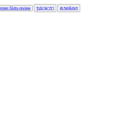
nger-Slots-review
รูปบาคาร่า
สเรดพังพร