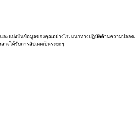
และแบ่งปันข้อมูลของคุณอย่างไร.
แนวทางปฏิบัติด้านความปลอดภั
่งอาจได้รับการอัปเดตเป็นระยะๆ