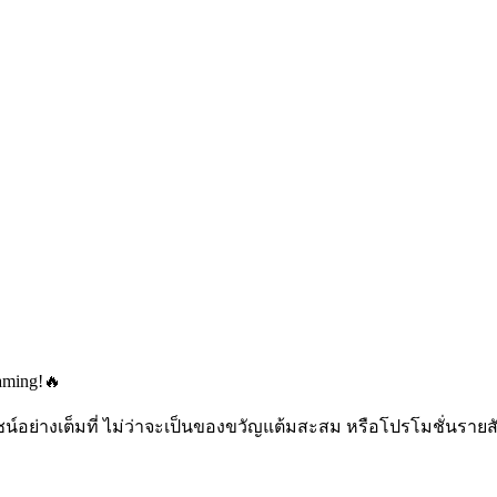
aming!🔥
์อย่างเต็มที่ ไม่ว่าจะเป็นของขวัญแต้มสะสม หรือโปรโมชั่นรายส