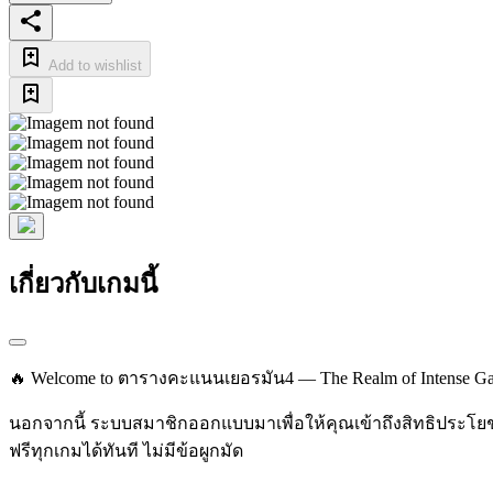
Add to wishlist
เกี่ยวกับเกมนี้
🔥 Welcome to ตารางคะแนนเยอรมัน4 — The Realm of Intense G
นอกจากนี้ ระบบสมาชิกออกแบบมาเพื่อให้คุณเข้าถึงสิทธิประโยชน
ฟรีทุกเกมได้ทันที ไม่มีข้อผูกมัด