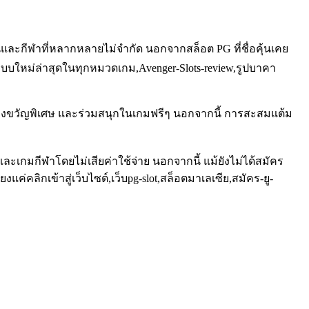
ะกีฬาที่หลากหลายไม่จำกัด นอกจากสล็อต PG ที่ชื่อคุ้นเคย
ะบบใหม่ล่าสุดในทุกหมวดเกม,Avenger-Slots-review,รูปบาคา
รับของขวัญพิเศษ และร่วมสนุกในเกมฟรีๆ นอกจากนี้ การสะสมแต้ม
ละเกมกีฬาโดยไม่เสียค่าใช้จ่าย นอกจากนี้ แม้ยังไม่ได้สมัคร
่คลิกเข้าสู่เว็บไซต์,เว็บpg-slot,สล็อตมาเลเซีย,สมัคร-ยู-