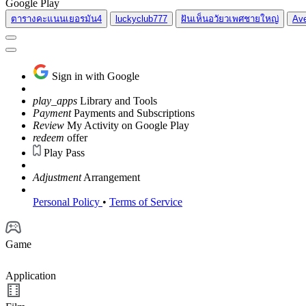
Google Play
ตารางคะแนนเยอรมัน4
luckyclub777
ฝันเห็นอวัยวเพศชายใหญ่
Ave
Sign in with Google
play_apps
Library and Tools
Payment
Payments and Subscriptions
Review
My Activity on Google Play
redeem
offer
Play Pass
Adjustment
Arrangement
Personal Policy
•
Terms of Service
Game
Application