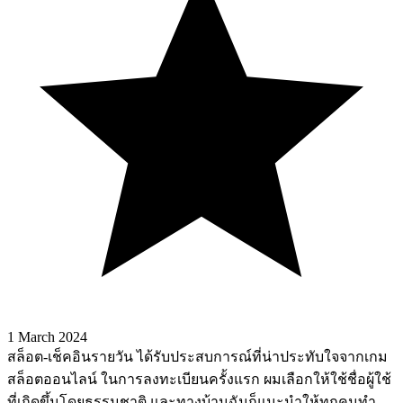
1 March 2024
สล็อต-เช็คอินรายวัน ได้รับประสบการณ์ที่น่าประทับใจจากเกม
สล็อตออนไลน์ ในการลงทะเบียนครั้งแรก ผมเลือกให้ใช้ชื่อผู้ใช้
ที่เกิดขึ้นโดยธรรมชาติ และทางบ้านฉันก็แนะนำให้ทุกคนทำ