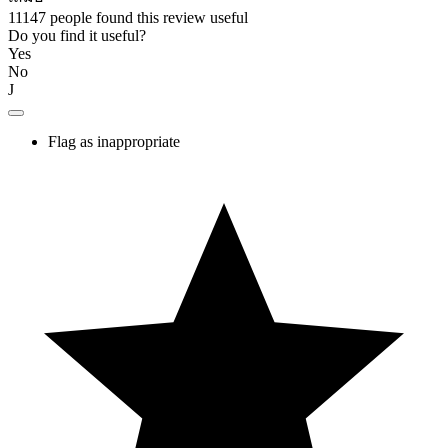
11147 people found this review useful
Do you find it useful?
Yes
No
J
Flag as inappropriate